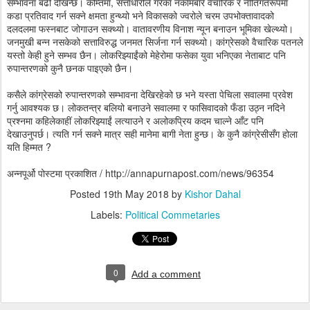
सम्भावना बढी देखिन्छ। कम्तिमा, सत्ताधारीले गरेका नकामबारे वैचारिक र नीतिगतरूपमा
कडा प्रतिवाद गर्न सक्ने क्षमता हुन्थ्यो भने विकासको ज्वरोले चरम उपभोक्तावादको
दलदलमा फस्नबाट जोगाउन सक्थ्यो। वातावरणीय विनाश न्यून बनाउन भूमिका खेल्थ्यो।
जनमुखी बन्न नसकेको सत्ताविरुद्ध जनमत सिर्जना गर्न सक्थ्यो। कांग्रेसको वैचारिक पतनले
यस्तो केही हुने सम्भव छैन। लोकरिझ्याईंको मेहेरोमा फसेका युवा भनिएका नेताबाट पनि
रुपान्तरणको कुनै छनक पाइएको छैन।
कसैले कांग्रेसको रुपान्तरणको सम्भावना देखिरहेको छ भने यस्ता पेचिला सवालमा प्रवेश
गर्नु आवश्यक छ। लोकतन्त्र बलियो बनाउने सवालमा र फासिवादको फँडा उठ्न नदिने
प्रश्नमा कहिलेकाहीं लोकरिझ्याईं लत्याउने र अलोकप्रिय कदम चाल्ने आँट पनि
देखाउनुपर्छ। त्यति गर्न सक्ने मात्र सही मानेमा बागी नेता हुन्छ। के कुनै कांग्रेसीसँग होला
यति हिम्मत ?
अन्नपूर्ओ पोस्टमा प्रकाशित / http://annapurnapost.com/news/96354
Posted
19th May 2018
by
Kishor Dahal
Labels:
Political Commetaries
0
Add a comment