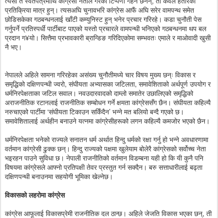
त्यसो त स्वेतपत्रमाथि कांग्रेसी नेताले गरेका टिप्पणी गहन छैनन्, ती केवल हतारका
प्रतिक्रिया मात्र हुन्। त्यसअघि चुनावभरि कांग्रेस आफैं अघि सरेर वामपन्थ समेत
छोडिसकेका गठबन्धनलाई खाँटी कम्युनिस्ट हुन् भनेर प्रचार गरिरहे। कडा चुनौती पेस
गर्नुपर्ने प्रतिस्पर्धी पार्टीबाट पाएको यस्तो प्रचारले वामपन्थी भनिएको गठबन्धनमा थप बल
प्रदान ग¥यो। सित्तैमा प्रभावकारी ब्रान्डिङ गरिदिएकोमा सम्भवतः एमाले र माओवादी खुसी
नै भए।
नेपालले अहिले सामना गरिरहेका असंख्य चुनौतीमध्ये चार विषय मुख्य छन्ः विकास र
समृद्धिको दक्षिणपन्थी ज्वरो, संघीयता अभ्यासका जटिलता, समावेशिताको अर्थपूर्ण उपयोग र
धर्मनिरपेक्षताका जटिल सवाल। नवउदारवादको दाम्लो समातेर उछालिएको समृद्धिको
अराजनीतिक रटानलाई राजनीतिक सम्बोधन गर्ने क्षमता कांग्रेससँग छैन। संघीयता कहिल्यै
नरुचाएको पार्टीमा ‘संघीयता टिकाउन सकिँदैन’ भन्ने मत बलियो बन्दै गएको छ।
समावेशितालाई अर्थहीन बनाउने यत्नमा कांग्रेसीहरूको लगन कहिल्यै कमजोर भएको छैन।
धर्मनिरपेक्षता भनेको राज्यले सनातन धर्म अर्थात हिन्दु धर्मको रक्षा गर्नु हो भन्ने अवधारणामा
वर्तमान कांग्रेसी ढुक्क छन्। हिन्दु राज्यको पक्षमा खुलेयाम बोलेरै कांग्रेसको सर्वोच्च नेता
भइरहन पाउने सुविधा छ। नेपाली राजनीतिको वर्तमान विडम्बना यही हो कि यी कुनै पनि
विषयमा कांग्रेसले आफ्नो प्रतिपक्षी तेवर प्रस्तुत गर्न सक्दैन। बरु सत्ताधारीलाई बढ्ता
दक्षिणपन्थी बनाउनमा सहयोगी भूमिका खेल्नेछ।
विकासको लहरोमा कांग्रेस
कांग्रेस आफूलाई विकासप्रेमी राजनीतिक दल ठान्छ। अहिले जेजति विकास भएका छन्, ती