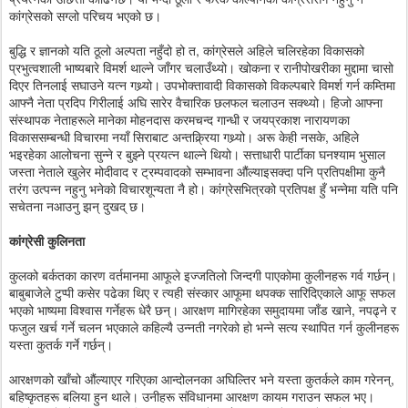
कांग्रेसको सग्लो परिचय भएको छ।
बुद्धि र ज्ञानको यति ठूलो अल्पता नहुँदो हो त, कांग्रेसले अहिले चलिरहेका विकासको
प्रभुत्वशाली भाष्यबारे विमर्श थाल्ने जाँगर चलाउँथ्यो। खोकना र रानीपोखरीका मुद्दामा चासो
दिएर तिनलाई सघाउने यत्न गथ्र्यो। उपभोक्तावादी विकासको विकल्पबारे विमर्श गर्न कम्तिमा
आफ्नै नेता प्रदिप गिरीलाई अघि सारेर वैचारिक छलफल चलाउन सक्थ्यो। हिजो आफ्ना
संस्थापक नेताहरूले मानेका मोहनदास करमचन्द गान्धी र जयप्रकाश नारायणका
विकाससम्बन्धी विचारमा नयाँ सिराबाट अन्तक्र्रिया गथ्र्यो। अरू केही नसके, अहिले
भइरहेका आलोचना सुन्ने र बुझ्ने प्रयत्न थाल्ने थियो। सत्ताधारी पार्टीका घनश्याम भुसाल
जस्ता नेताले खुलेर मोदीवाद र ट्रम्पवादको सम्भावना औंल्याइसक्दा पनि प्रतिपक्षीमा कुनै
तरंग उत्पन्न नहुनु भनेको विचारशून्यता नै हो। कांग्रेसभित्रको प्रतिपक्ष हुँ भन्नेमा यति पनि
सचेतना नआउनु झन् दुखद् छ।
कांग्रेसी कुलिनता
कुलको बर्कतका कारण वर्तमानमा आफूले इज्जतिलो जिन्दगी पाएकोमा कुलीनहरू गर्व गर्छन्।
बाबुबाजेले टुप्पी कसेर पढेका थिए र त्यही संस्कार आफूमा थपक्क सारिदिएकाले आफू सफल
भएको भाष्यमा विश्वास गर्नेहरू धेरै छन्। आरक्षण मागिरहेका समुदायमा जाँड खाने, नपढ्ने र
फजुल खर्च गर्ने चलन भएकाले कहिल्यै उन्नती नगरेको हो भन्ने सत्य स्थापित गर्न कुलीनहरू
यस्ता कुतर्क गर्ने गर्छन्।
आरक्षणको खाँचो औंल्याएर गरिएका आन्दोलनका अघिल्तिर भने यस्ता कुतर्कले काम गरेनन्,
बहिष्कृतहरू बलिया हुन थाले। उनीहरू संविधानमा आरक्षण कायम गराउन सफल भए।