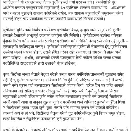
आन्दोलनको यो सफलताबाट दिक्क कुलीनहरूले नयाँ प्रपञ्च रचे। समावेशीको मुद्दा
अर्थहीन बनाउन प्रभुत्वशाली समुदायलाई ३१ प्रतिशत आरक्षण व्यवस्था गरे। आरक्षणको
अर्थ र महत्व बुझाउने सामथ्र्य कांग्रेसले राखेन, बरु सामान्य बाहुनक्षेत्री समुदायमा रहेका
भयलाई दोहन गरेर सामाजिक न्यायका उपयोगी व्यवस्थाको खिल्ली उडायो।
युरोपियन युनियनको निर्वाचन पर्यवेक्षण प्रतिवेदनविरुद्ध प्रभुत्वशाली समुदायको कुलीन
तप्काले देखाएको अभूतपूर्व एकतामा कांग्रेस पनि मिसियो। प्रतिवेदनमा उल्लेख गरिएका
बुँदाको विरोध गर्ने क्रममा कांग्रेसभित्र प्रतिपक्षी भनेर चिनिने नेताहरूले समेत उही कुलीन-
एकताप्रति प्रतिबद्धता जनाए। प्रतिपक्षी दलभित्रको प्रतिपक्षी नेतासमेत ईयू प्रतिवेदनमा
उल्लेख भएको भाषामा होइन, उसले इंगित गरेको सही समस्यालाई समस्या नै होइन भन्ने
तहमा उत्रिए। अर्थात, आरक्षणको धज्जी उडाएकामा केही नबोल्ने कथित फरक धारका
प्रतिनिधिले राष्ट्रवादको छारो उडाउने मौका छोडेनन्।
कृष्ण सिटौला जस्ता नेताले नेतृत्व गरेको फरक धारमा धर्मनिरपेक्षतासम्बन्धी बुझाइमा समेत
उही हिन्दु कुलिनता झल्किन्छ। संविधान निर्माण हुँदै गर्दा राष्ट्रिय जनावरमा गाई नै कसरी
प¥यो भनेर प्रश्न गर्दा मस्यौदाकार सिटौलाको जवाफ थियो- ‘हरेक दिन घर जाँदा आमाले
संविधानमा गाई राखिस् त भनेर सोध्नुहुन्थ्यो, त्यही भएर थपें।’ कुनै मुस्लिम वा किरात
समुदायको आफ्नो पहिचानप्रति सचेत मानिस मस्यौदाकार हुन्थ्यो भने उसलाई सिटौलाले
जस्तै आफ्नी आमा वा बाबुको सुझाव सुन्ने र मस्यौदामा थप्ने अधिकार हुन्थ्यो वा हुँदैन थियो
? सिटौलाको गुटमा भएका कुनै ‘युवा’ नेताले यति सामान्य प्रश्न गर्न सकेको देखिँदैन।
त्यसको अर्थ के हो भने, सिटौलाले नेतृत्व गरेको गुट कांग्रेसभित्र कुनै विचार समूह होइन,
त्यहाँ वैचारिक र सैद्धान्तिक छलफलको कुनै गुञ्जायस छैन।
यसले के देखाउँछ भने कांग्रेसभित्रको पुस्ताको लडाईं वैचारिक लडाईं कम र कुर्सी हत्याउने