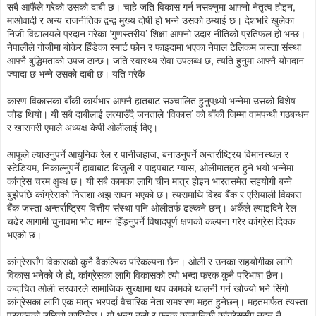
सबै आफैंले गरेको उसको दाबी छ। चाहे जति विकास गर्न नसक्नुमा आफ्नो नेतृत्व होइन,
माओवादी र अन्य राजनीतिक द्वन्द्व मुख्य दोषी हो भन्ने उसको ठम्याई छ। देशभरि खुलेका
निजी विद्यालयले प्रदान गरेका ‘गुणस्तरीय’ शिक्षा आफ्नो उदार नीतिको प्रतिफल हो भन्छ।
नेपालीले गोजीमा बोकेर हिँडेका स्मार्ट फोन र फाइदामा भएका नेपाल टेलिकम जस्ता संस्था
आफ्नै बुद्धिमताको उपज ठान्छ। जति स्वास्थ्य सेवा उपलब्ध छ, त्यति हुनुमा आफ्नै योगदान
ज्यादा छ भन्ने उसको दाबी छ। यति गरेकै
कारण विकासका बाँकी कार्यभार आफ्नै हातबाट सञ्चालित हुनुपथ्र्यो भन्नेमा उसको विशेष
जोड थियो। यी सबै दाबीलाई लत्याउँदै जनताले ‘विकास’ को बाँकी जिम्मा वामपन्थी गठबन्धन
र खासगरी एमाले अध्यक्ष केपी ओलीलाई दिए।
आफूले ल्याउनुपर्ने आधुनिक रेल र पानीजहाज, बनाउनुपर्ने अन्तर्राष्ट्रिय विमानस्थल र
स्टेडियम, निकाल्नुपर्ने हावाबाट बिजुली र पाइपबाट ग्यास, ओलीमातहत हुने भयो भन्नेमा
कांग्रेस चरम क्षुब्ध छ। यी सबै कामका लागि चीन मात्र होइन भारतसमेत सहयोगी बन्ने
बुझेपछि कांग्रेसको निराशा अझ सघन भएको छ। त्यसमाथि विश्व बैंक र एसियाली विकास
बैंक जस्ता अन्तर्राष्ट्रिय वित्तीय संस्था पनि ओलीतर्फ ढल्कने छन्। अर्कैले ल्याइदिने रेल
चढेर आगामी चुनावमा भोट माग्न हिँड्नुपर्ने विषादपूर्ण क्षणको कल्पना गरेर कांग्रेस दिक्क
भएको छ।
कांग्रेससँग विकासको कुनै वैकल्पिक परिकल्पना छैन। ओली र उनका सहयोगीका लागि
विकास भनेको जे हो, कांग्रेसका लागि विकासको त्यो भन्दा फरक कुनै परिभाषा छैन।
कदाचित ओली सरकारले सामाजिक सुरक्षामा थप कामको थालनी गर्न खोज्यो भने सिंगो
कांग्रेसका लागि एक मात्र भरपर्दा वैचारिक नेता रामशरण महत हुनेछन्। महतमार्फत त्यस्ता
प्रयत्नको उछित्तो काढिनेछ। यो भन्दा ठूलो र फरक काल्पनिकी कांग्रेससँग नहुनु नै