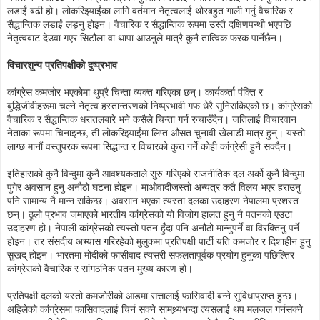
लडाईं बढी हो। लोकरिझ्याईंका लागि वर्तमान नेतृत्वलाई थोरबहुत गाली गर्नु वैचारिक र
सैद्धान्तिक लडाईं लड्नु होइन। वैचारिक र सैद्धान्तिक रूपमा उस्तै दक्षिणपन्थी भएपछि
नेतृत्वबाट देउवा गएर सिटौला वा थापा आउनुले मात्रै कुनै तात्विक फरक पार्नेछैन।
विचारशून्य प्रतिपक्षीको दुष्प्रभाव
कांग्रेस कमजोर भएकोमा थुप्रै चिन्ता व्यक्त गरिएका छन्। कार्यकर्ता पंक्ति र
बुद्धिजीवीहरूमा चल्ने नेतृत्व हस्तान्तरणको निष्प्रभावी गफ धेरै सुनिसकिएको छ। कांग्रेसको
वैचारिक र सैद्धान्तिक धरातलबारे भने कसैले चिन्ता गर्न रुचाउँदैन। जतिलाई विचारवान
नेताका रूपमा चिनाइन्छ, ती लोकरिझ्याईंमा लिप्त औसत चुनावी खेलाडी मात्र हुन्। यस्तो
लाग्छ मानौं वस्तुपरक रूपमा सिद्धान्त र विचारको कुरा गर्ने कोही कांग्रेसी हुनै सक्दैन।
इतिहासको कुनै विन्दुमा कुनै आवश्यकताले सुरु गरिएको राजनीतिक दल अर्को कुनै विन्दुमा
पुगेर अवसान हुनु अनौठो घटना होइन। माओवादीजस्तो अन्यत्र कतै विलय भएर हराउनु
पनि सामान्य नै मान्न सकिन्छ। अवसान भएका त्यस्ता दलका उदाहरण नेपालमा प्रशस्त
छन्। ठूलो प्रभाव जमाएको भारतीय कांग्रेसको यो विजोग हालत हुनु नै पतनको एउटा
उदाहरण हो। नेपाली कांग्रेसको त्यस्तो पतन हुँदा पनि अनौठो मान्नुपर्ने वा विरक्तिनु पर्ने
होइन। तर संसदीय अभ्यास गरिरहेको मुलुकमा प्रतिपक्षी पार्टी यति कमजोर र दिशाहीन हुनु
सुखद् होइन। भारतमा मोदीको फासीवाद त्यसरी सफलतापूर्वक प्रयोग हुनुका पछिल्तिर
कांग्रेसको वैचारिक र सांगठनिक पतन मुख्य कारण हो।
प्रतिपक्षी दलको यस्तो कमजोरीको आडमा सत्तालाई फासिवादी बन्ने सुविधाप्राप्त हुन्छ।
अहिलेको कांग्रेसमा फासिवादलाई चिर्न सक्ने सामथ्र्यभन्दा त्यसलाई थप मलजल गर्नसक्ने