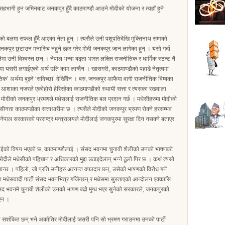
ा सहभागी हुन जमिनबाट जनकपुर हुँदै काठमाण्डौ आउने मोदीको योजना र त्यहाँ हुने
यसैको बलमा सफल हुँदै आएका नेता हुन् । त्यसैले उनी पशुपतिदेखि मुक्तिनाथ सम्मको
्ने जनकपुर छुटाउन मनासिब नहुने ठहर गरेर मोदी जनकपुर जान लागेका हुन् । यसो गर्दा
ेमा उनी विश्वस्त छन् । नेपाल भन्दा बढ्ता भारत लक्षित राजनीतिक र धार्मिक स्टन्ट नै
ा यसरी लगाईएको अर्थ उति काम लाग्दैन । खासगरी, काठमाण्डौको पहाडे नेतृत्वमा
 अर्थमा बुझ्ने ‘सदिच्छा’ देखिँदैन । बरु, जनकपुर आफैमा वागी राजनीतिक विम्बका
म आशाका नजरले एकोहोरो हेरिरहेका काठमाण्डौको स्थायी सत्ता र त्यसका रखवाला
 मोदीको जनकपुर भ्रमणले मधेसलाई राजनीतिक बल प्रदान गर्छ । मधेसीहरुमा मोदीको
सीनता काठमण्डौका सत्ताधारीमा छ । त्यसैले मोदीको जनकपुर भ्रमण रोक्ने हरसम्भव
ेपाल सरकारको परराष्ट्र मन्त्रालयले मोदीलाई जनकपुरमा सुरक्षा दिन नसक्ने बताएर
दुखाईको विषय भएको छ, काठमाण्डौलाई । संसद भवनमा चुनावी शैलीको उनको भाषणको
ोदीले मधेसीको पहिचान र अधिकारको मुद्दा उठाइदेलान् भन्ने ठूलो पिर छ । कथं त्यसो
जान्छ । पहिलो, जो प्रति उनीहरु अत्यन्त वफादार छन्, उसैको भाषणको विरोध गर्ने
ा मधेसवादी पार्टी संसद भवनभित्र गर्जिन्छन् र मधेसमा सुस्ताएको आन्दोलन एक्कासि
संसद भवनमै चुनावी शैलीको उनको भाषण बढो मुग्ध भएर सुनेको सरकारले, जनकपुरको
िएन ।
ि सशंकित छन् भने अर्कातिर मोदीलाई जसरी पनि सो भ्रमण गराउनमा उनको पार्टी