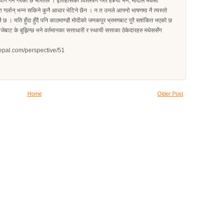
 गर्ने गरेको छ भारतले । इतिहासको विश्लेषण गरेर हे¥यो भने, मोदीले मधेसी
रा गर्लान् भन्न सकिने कुनै आधार भेटिने छैन । न त उनले आफ्नो भाषणमा नै त्यस्तो
 नै छ । यति हुँदा हुँदै पनि काठमाण्डौ मोदीको जनकपुर भ्रमणबाट पुरै सशंकित भएको छ
जेबाट के बुझिन्छ भने वर्तमानका सत्ताधारी र स्थायी सत्ताका ठेकेदारहरु मधेससँग
rdnepal.com/perspective/51
Home
Older Post