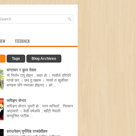
IEW
FEEDBACK
r
Tags
Blog Archives
घण्टाघर र कुल देवता
यो निर्जन टापु होइन , सहर हो । त्यसैले वरिपरि
मान्छे छन् । छन् दुःखहरू । त्यसो त खुसीका
क्षणहरू पनि नभएका होइनन् । हरे...
सपिङ्ग सेन्टर
सपिङ्ग सेन्टर भूमरी हो , पस्न सजिलो , निस्कन
अप्ठ्यारो । केही वर्षअघि , खाँटी नेपाली
कम्युनिष्ट पार्टीक...
हराउनेछन् पूर्णसिंह राजवंशीहरु