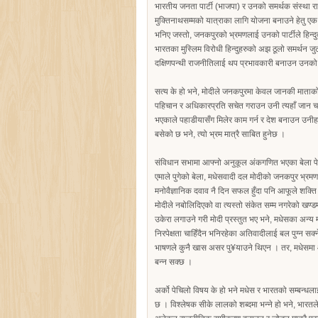
भारतीय जनता पार्टी (भाजपा) र उनको समर्थक संस्था रा
मुक्तिनाथसम्मको यात्राका लागि योजना बनाउने हेतु 
भनिए जस्तो, जनकपुरको भ्रमणलाई उनको पार्टीले हिन्द
भारतका मुस्लिम विरोधी हिन्दुहरुको अझ ठूलो समर्थन जु
दक्षिणपन्थी राजनीतिलाई थप प्रभावकारी बनाउन उनको पा
सत्य के हो भने, मोदीले जनकपुरमा केवल जानकी माताको
पहिचान र अधिकारप्रति सचेत गराउन उनी त्यहाँ जान चाह
भएकाले पहाडीयासँग मिलेर काम गर्न र देश बनाउन उनीह
बसेको छ भने, त्यो भ्रम मात्रै साबित हुनेछ ।
संविधान सभामा आफ्नो अनुकूल अंकगणित भएका बेला पेले
एमाले पुगेको बेला, मधेसवादी दल मोदीको जनकपुर भ्रमण
मनोवैज्ञानिक दवाव नै दिन सफल हुँदा पनि आफूले शक्ति आ
मोदीले नबोलिदिएको वा त्यस्तो संकेत सम्म नगरेको खण्डम
उकेरा लगाउने गरी मोदी प्रस्तुत भए भने, मधेसका अन्य मह
निरपेक्षता चाहिँदैन भनिरहेका अतिवादीलाई बल पुग्न सक्
भाषणले कुनै खास असर पु¥याउने थिएन । तर, मधेसमा आन
बन्न सक्छ ।
अर्को पेचिलो विषय के हो भने मधेस र भारतको सम्बन्धलाई ज
छ । विश्लेषक सीके लालको शब्दमा भन्ने हो भने, भारतले