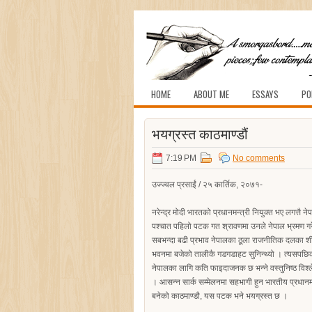
HOME
ABOUT ME
ESSAYS
PO
भयग्रस्त काठमाण्डौं
7:19 PM
No comments
उज्ज्वल प्रसाईं / २५ कार्तिक, २०७१-
नरेन्द्र मोदी भारतको प्रधानमन्त्री नियुक्त भए लगत्तै
पश्चात पहिलो पटक गत श्रावणमा उनले नेपाल भ्रमण गर
सबभन्दा बढी प्रभाव नेपालका ठूला राजनीतिक दलका शीर
भवनमा बजेको तालीकै गडगडाहट सुनिन्थ्यो । त्यसपछिका
नेपालका लागि कति फाइदाजनक छ भन्ने वस्तुनिष्ठ विश्ल
। आसन्न सार्क सम्मेलनमा सहभागी हुन भारतीय प्रधान
बनेको काठमाण्डौ, यस पटक भने भयग्रस्त छ ।