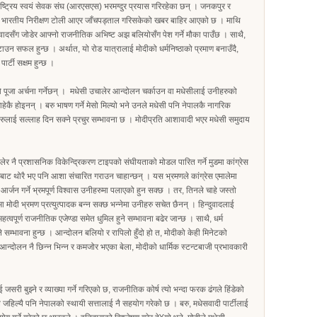
ष्ट्रिय स्वयं सेवक संघ (आरएसएस) भरमग्दुर प्रयास गरिरहेका छन् । जनकपुर र
एक भारतीय निरीक्षण टोली आएर जाँचपड्ताल गरिसकेको खबर बाहिर आएको छ । माथि
ुवादसँग जोडेर आफ्नो राजनीतिक अभिष्ट अझ बलियोसँग पेश गर्ने मौका पाउँछ । साथै,
टाउन सफल हुन्छ । अर्थात, यो रोड यात्रालाई मोदीको धर्मनिष्ठाको प्रमाण बनाउँदै,
र्टी सक्षम हुन्छ ।
 पूजा अर्चना गर्नेछन् । मधेसी उचालेर आन्दोलन चर्काउन वा मधेसीलाई उनीहरुको
ेकै होइनन् । बरु भाषण गर्ने मेसो मिल्यो भने उनले मधेसी पनि नेपालकै नागरिक
रुलाई सल्लाह दिन सक्ने प्रचुर सम्भावना छ । मोदीप्रति आशावादी भएर मधेसी समुदाय
र नै प्रशासनिक विकेन्द्रिकरण टाइपको संघीयताको मोडल पारित गर्ने मुडमा कांग्रेस
बाट थोरै भए पनि आशा संचारित गराउन चाहान्छन् । यस भ्रमणले कांग्रेस एमालेमा
र्जन गर्ने भ्रमपूर्ण विश्वास उनीहरुमा पलाएको हुन सक्छ । तर, तिनले चाहे जस्तो
ा मोदी भ्रमण प्रत्युत्पादक बन्न सक्छ भन्नेमा उनीहरु सचेत छैनन् । हिन्दुवादलाई
त्वपूर्ण राजनीतिक एजेण्डा समेत धुमिल हुने सम्भावना बढेर जान्छ । साथै, धर्म
ने सम्भावना हुन्छ । आन्दोलन बलियो र रापिलो हुँदो हो त, मोदीको केही मिनेटको
्दोलन नै छिन्न भिन्न र कमजोर भएका बेला, मोदीको धार्मिक स्टन्टबाजी प्रभावकारी
सरी बुझ्ने र व्याख्या गर्ने गरिएको छ, राजनीतिक कोर्ष त्यो भन्दा फरक ढंगले हिंडेको
 जहिल्यै पनि नेपालको स्थायी सत्तालाई नै सहयोग गरेको छ । बरु, मधेसवादी पार्टीलाई