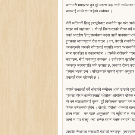
सत्ताधारी भयग्रस्त हुने दुई कारण छन्ः सार्क सम्मेलनम
सभालाई उनले गर्न चाहेको सम्बोधन ।
मोदी अतिवादी हिन्दु पृष्ठभूमिबाट राजनीति सुरु गरेर त्
यात्रा गर्न चाहान्छन् । यी दुवै तिर्थस्थलको बीचमा पर
उनले भारतीय हिन्दु समर्थककै बढ्ता ताली पाउनेछन् भन्न
हुनसक्छ जनकपुरको रोड यात्रा । तर, नेपाली राजनीतिम
जनकपुरको जानकी मन्दिरलाई पशुपति जस्तो ‘अराजनीतिक’
रुपमा प्रचलित छ काठमाण्डौमा । त्यसैले मोदीप्रति चर
चाहान्छन्, मोदी जनकपुर नजाऊन् । उनीहरुको बुझाईमा
जनकपुर भ्रमणप्रति जति उत्साह छ, त्यसको दोब्बर उदा
प्रयास भएका छन् । पंक्तिकारले पाएको सूचना अनुसार न
उनलाई रोक्न खोजेको छ ।
मोदीले सभालाई गर्ने भनिएको सम्बोधन अर्को टाउको 
प्रशंसा गरेर नथाक्नेहरुलाई मधेसीका अघिल्तिर उभिएर म
गरे भने सत्ताधारीलाई मूलतः दुई किसिमका समस्या पर्न 
हिम्मत उनीहरुसँग हुँदैन । दोश्रो, मोदीको भाषणको बलम
तात्न सक्छ । यस खाले असुरक्षाको भाव नहुँदो हो त, 
सानो सभामा बोल्छु भन्दा अनेक बहाना पक्कै बनाउने थ
एकातिर नेपालका सत्ताधारी मोदीको जनकपुर भ्रमणप्रत