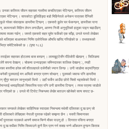
 । उनका कतिपय जीवन सहरका गल्लीमा कचल्टिएका भेटिन्छन्, कतिपय जीवन
एका भेटिन्छन् । सापकोटा डुलिहिंड्दा बडो मिहिनेतले अनेकन पात्रका दैनिकी
ले गरेका संवादहरू डायरीमा टिप्छन् । एकसरो डुलेर घर र्फकन्छन्, डायरीका पाना
र्छन्, कल्पनाको मिहिन लेपन लगाउँछन्, आफ्ना निजी अनुभूतिको हलुका पाइन चढाउँछन्
 भाषामा व्यक्त गर्छन् । जस्तो एकसरो सहर घुमेर फर्केको एक साँझ, उनले यस्तो लेखेका
ी दमले थलिएका बाआमाका निम्ति एलोपेथिक औषधि खरिद गरिरहेको छ । तथ्यहरूको
भित्र समेटिसकेको छ । (पृष्ठ १८६)
 तराईका सहरका होटलमा बास बस्छन् । लामखुट्टेसँग पौंठेजोरी खेल्छन् । सिलिङमा
गालेरै सपना देख्छन् । चोकमा उभ्याइएका जमिनदारका शालिक देख्छन््, त्यही
का बस्तीमा हरेक वर्ष शीतलहरले दर्जनौंको ज्यान लिन्छ । उनी जाडोमा कठ्यांगि्रएर
आहत बनेकी पुलमलाई मन अमिलो बनाएर प्रश्न सोध्छन् । पुलमको जवाफ पनि डायरीमा
 श्रीमान् सुँगुर चराउन जानुभएको थियो । उहाँ फर्केर आउँदा छोरो चिसो भइसकेको थियो ।
्रीमान्लाई थमाइदिएको सिफारिस पत्र पनि उनी डायरीमा टिप्छन् । त्यस पत्रमा जाडोले
नी ठहर गरिएको छ । उनले यी टिपोट निबन्धमा लेखेर बताउन खोजेको सत्य सपाट छ-
त्रकार जनकले लेखेका साहित्यिक स्वादका निबन्धमा मधेसी दलितका दु:ख छन् जो
ेसी दलितबारे लेखिएका नेपाली पुस्तक पढेको सम्झना छैन । यसरी सिमान्तका
ँ पुस्ताका पाठकले आफ्नै समाज चिन्ने मौका पाउनु हो । दिनरात पसिना बगाएर
ना दु:ख सधैंका निम्ति सिध्याउने कुनै दिन प्रण गर्न सक्छ भन्ने आँकलन हुन्छन किताब