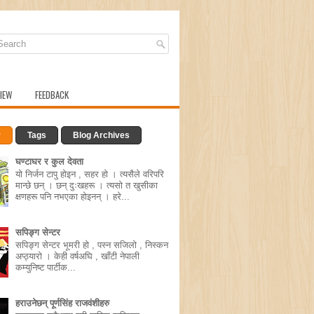
IEW
FEEDBACK
r
Tags
Blog Archives
घण्टाघर र कुल देवता
यो निर्जन टापु होइन , सहर हो । त्यसैले वरिपरि
मान्छे छन् । छन् दुःखहरू । त्यसो त खुसीका
क्षणहरू पनि नभएका होइनन् । हरे...
सपिङ्ग सेन्टर
सपिङ्ग सेन्टर भूमरी हो , पस्न सजिलो , निस्कन
अप्ठ्यारो । केही वर्षअघि , खाँटी नेपाली
कम्युनिष्ट पार्टीक...
हराउनेछन् पूर्णसिंह राजवंशीहरु