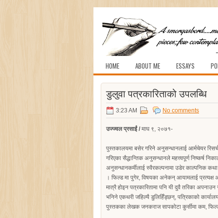
HOME
ABOUT ME
ESSAYS
PO
डुलुवा पत्रकारिताको उपलब्धि
3:23 AM
No comments
उज्ज्वल प्रसाईं /
माघ ९, २०७१-
पुस्तकालयमा बसेर गरिने अनुसन्धानलाई आर्मचेयर रिसर्च
गरिएका सैद्धान्तिक अनुसन्धानले महत्त्वपूर्ण निष्कर्ष न
अनुसन्धानकर्मीलाई स्वैरकल्पनामा उडेर काल्पनिक कथा क
। फिल्ड मा पुगेर, विषयका अनेकन् आयामलाई प्रत्यक्ष अन
मात्रै होइन पत्रकारितामा पनि यी दुवै तरिका अपनाउन सक
भनिने एकथरी जहिल्यै डुलिहिँड्छन्, पत्रिकाको कार्याल
पुस्तकका लेखक जनकराज सापकोटा कुर्सीमा कम, फिल्डम