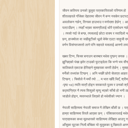
जीवन कतिपय उनको डुलुवा पत्रकारिताको परिणाम हो
शीतलहरले गाँजेका देहातमा जीवन नै बन्न नसकेर छटपटा
अवलोकन गर्छन्, तिनका हाउभाउ र मनोदशा हेर्छन् । आफू
पल्टाउँछन् । त्यहाँ भएका सामग्रीलाई थोरै प्रशोधन ग
। त्यसो गर्दा जे बन्छ, त्यसलाई छोटा वाक्य र स्वादिलो
छन्, हाजमोला वा जडीबुटीको धूलो बेचेर एउटा साहुज
वर्णन विसंगतजस्तो लागे पनि सहरले यसलाई आफ्नो लय
खबर टिप्न, फिचर बनाउन बारम्बार मधेस पुग्छन् जनक ।
झुन्डिएको पंखा झरेर टाउको फुटाइदेला कि भन्ने भय सँ
सालिकले एकटक हेरिरहने मुसहरका बस्ती हेर्छन् । मुसहर
मर्नेको तथ्यांक टिप्छन् । अनि भर्खरै छोरो सेलाएर 
टिप्छन् । चिसोले नै मर्यो त्यो .... म भात खाँदै थिएँ,
-पृष्ठ ५७) त्यति मात्रै होइन सरकारले पुलम र उनको श
कठ्यांगि्रएर नै त्यस शिशुको मृत्यु भएको साँचो हो भ
जाडोले होइन, व्यवस्थाले लिएको हो मधेसीको ज्यान ।
नेपाली साहित्यमा नेपाली समाज नै लेखिन बाँकी छ । प
हाम्रा साहित्यमा विरलै आएका छन् । पंक्तिकारलाई मध
पात्रहरूका कथा मूलधारको साहित्यमा लेखिएर आउनु नया
आँसुका घुट्का निल्दै बाँचेका यो मुलुकका दु:खियाले आफ्