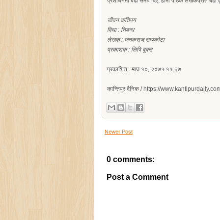
प्रशोधनमा बढी समय दिए, हामी पाठक लेखकप्रति बढी कृतज
जीवन कतिपय
विधा : निबन्ध
लेखक : जनकराज सापकोटा
प्रकाशक : लिपि बुक्स
प्रकाशित : माघ १०, २०७१ ११:२७
कान्तिपुर दैनिक / https://www.kantipurdaily
Newer Post
0 comments:
Post a Comment