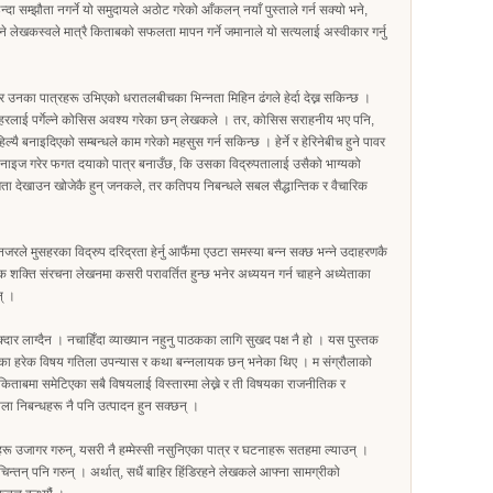
दा सम्झौता नगर्ने यो समुदायले अठोट गरेको आँकलन् नयाँ पुस्ताले गर्न सक्यो भने,
 लेखकस्वले मात्रै किताबको सफलता मापन गर्ने जमानाले यो सत्यलाई अस्वीकार गर्नु
उनका पात्रहरू उभिएको धरातलबीचका भिन्नता मिहिन ढंगले हेर्दा देख्न सकिन्छ ।
कहरलाई पर्गेल्ने कोसिस अवश्य गरेका छन् लेखकले । तर, कोसिस सराहनीय भए पनि,
यै बनाइदिएको सम्बन्धले काम गरेको महसुस गर्न सकिन्छ । हेर्ने र हेरिनेबीच हुने पावर
पेट्रोनाइज गरेर फगत दयाको पात्र बनाउँछ, कि उसका विद्रुपतालाई उसैको भाग्यको
 देखाउन खोजेकै हुन् जनकले, तर कतिपय निबन्धले सबल सैद्धान्तिक र वैचारिक
जरले मुसहरका विद्रुप दरिद्रता हेर्नु आफैंमा एउटा समस्या बन्न सक्छ भन्ने उदाहरणकै
 शक्ति संरचना लेखनमा कसरी परावर्तित हुन्छ भनेर अध्ययन गर्न चाहने अध्येताका
न् ।
दार लाग्दैन । नचाहिँदा व्याख्यान नहुनु पाठकका लागि सुखद पक्ष नै हो । यस पुस्तक
 आएका हरेक विषय गतिला उपन्यास र कथा बन्नलायक छन् भनेका थिए । म संग्रौलाको
 किताबमा समेटिएका सबै विषयलाई विस्तारमा लेख्ने र ती विषयका राजनीतिक र
ला निबन्धहरू नै पनि उत्पादन हुन सक्छन् ।
 उजागर गरुन्, यसरी नै हम्मेस्सी नसुनिएका पात्र र घटनाहरू सतहमा ल्याउन् ।
न्तन् पनि गरुन् । अर्थात्, सधैं बाहिर हिंडिरहने लेखकले आफ्ना सामग्रीको