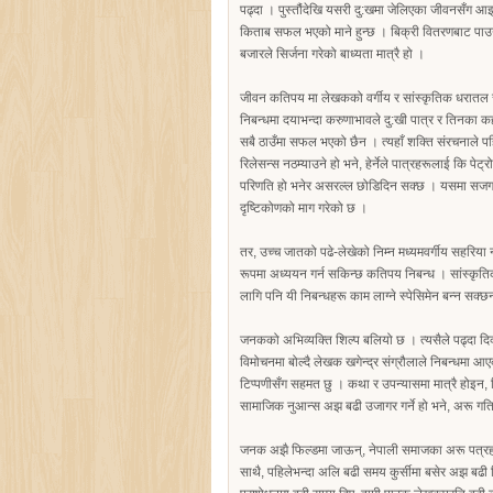
पढ्दा । पुस्तौंदेखि यसरी दु:खमा जेलिएका जीवनसँग आइन्
किताब सफल भएको माने हुन्छ । बिक्री वितरणबाट पाउने
बजारले सिर्जना गरेको बाध्यता मात्रै हो ।
जीवन कतिपय मा लेखकको वर्गीय र सांस्कृतिक धरातल र 
निबन्धमा दयाभन्दा करुणाभावले दु:खी पात्र र तिनका 
सबै ठाउँमा सफल भएको छैन । त्यहाँ शक्ति संरचनाले पहिल्
रिलेसन्स नठम्याउने हो भने, हेर्नेले पात्रहरूलाई कि 
परिणति हो भनेर असरल्ल छोडिदिन सक्छ । यसमा सजगता
दृष्टिकोणको माग गरेको छ ।
तर, उच्च जातको पढे-लेखेको निम्न मध्यमवर्गीय सहरिया न
रूपमा अध्ययन गर्न सकिन्छ कतिपय निबन्ध । सांस्कृतिक
लागि पनि यी निबन्धहरू काम लाग्ने स्पेसिमेन बन्न सक्छ
जनकको अभिव्यक्ति शिल्प बलियो छ । त्यसैले पढ्दा दिक्
विमोचनमा बोल्दै लेखक खगेन्द्र संग्रौलाले निबन्धमा
टिप्पणीसँग सहमत छु । कथा र उपन्यासमा मात्रै होइन,
सामाजिक नुआन्स अझ बढी उजागर गर्ने हो भने, अरू गति
जनक अझै फिल्डमा जाऊन्, नेपाली समाजका अरू पत्रहरू
साथै, पहिलेभन्दा अलि बढी समय कुर्सीमा बसेर अझ बढी चि