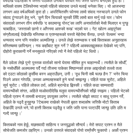
वर्षदेखि पढिरहेको म जस्तो पाठकले उनीबारे धेरथोर मेरो जस्तै धारणा बनाएको हुँदो हो ।
माथिको वाक्य टेलिफोनमा भएको पहिलो संवादमा उनले मलाई भनेका थिए । यो आजभन्दा
लगभग आठ वर्षअघिको कुरा हो । अपरिचितसँग फोनमा लामो संवाद नरुचाउने उनले फोन
संवाद टुंग्याउने हेतु भने, ‘कुनै दिन चियाको चुस्की लिँदै लामो बात मार्नु पर्छ यार ।’फोन
संवादको लगभग तीन वर्षपछि ‘द काठमान्डु पोस्ट्’का लागि अन्तर्वार्ताको मेसो मिलाएर म पुग्छु
चाबाहिल, ‘जस्ताको छानो र आँगनमा आरुको रूख’ भएको घर । गेट खोल्न आइपुगेका
संग्रौलालाई देखेपछि मस्तिष्क त प्रश्नहरूको यस्तो मेहेरोमा फँस्छ, उनले ‘वेल्कम’ भन्दा
धन्यवाद भन्न पनि नसकेर अल्मलिन्छु । उनले लेख्ने स्तम्भहरू र सबै किताबका अनुहारहरू
मस्तिष्कमा छापिन्छन् । गफ कहाँबाट शुरु गर्ने ? पहिल्यै आक्कलझुक्कल देखेको भए पनि,
दोहोरो कुराकानी गर्ने मनसुवाले गरिएको त्यो नै मेरो पहिलो भेट थियो ।
मैले उवेला लेख्ने पुन्टे पुस्तक वार्ताको सानो घेरामा सीमित हुन चाहान्नथेँ । त्यसैले के सोधौँ,
के नसोधौँको अलमलमा पर्दै गर्दा तीजमा पाकेका मिष्ठान्नको हरक आइरहेको तल्लो तला
को एउटा कोठाको कुर्सीमा बस्न अह्राउँछन्, उनी । ‘दूध चिनी सबै चल्छ हैन ?’ भनेर चिया
पिउने अफर गरेपछि, उनका अम्मलहरूबारे हुने चर्चा सम्झन्छु । पहिले याक चुरोट, अहिले
सूर्य चुरोट । पहिले लोकल ठर्रा, अहिले ब्रान्डेड ह्विस्की । पहिले कडा साम्यवादी
वामपन्थीको संगत, अहिले माओवादीदेखि मलुवा वामपन्थीसँगको साँझे रमझम । पहिलो भेटको
पहिलो प्रश्न नै तामसी बनाउनु उपयुक्त लागेन । त्यसैले सोझो सपाट र साधु प्रश्न गरेँ,
अहिले के पढ्दै हुनुहुन्छ ?टेबलमा राखेको नेपाली बृहत शब्दकोष जत्तिकै मोटो किताब
देखाउँदै उनले भने,‘यो हात्ती किताब पढ्दैछु र जति जति पाना पल्टाउँदै जान्छु उति उति म
गल्दै जान्छु ।’
किताबको नाम हेर्छु, माक्र्सवादी साहित्य र जनयुद्धको सौन्दर्य । मेरो सपाट प्रश्न त मैले
सोचेजति कमजोर ठहरिएन । उनको उत्तरले संवादको पोयो राम्रैसँग फुकायो । अर्को प्रश्न