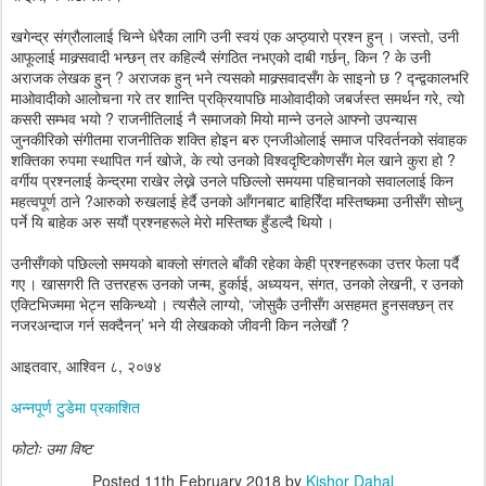
खगेन्द्र संग्रौलालाई चिन्ने धेरैका लागि उनी स्वयं एक अप्ठ्यारो प्रश्न हुन् । जस्तो, उनी
आफूलाई माक्र्सवादी भन्छन् तर कहिल्यै संगठित नभएको दाबी गर्छन्, किन ? के उनी
अराजक लेखक हु्न् ? अराजक हुन् भने त्यसको माक्र्सवादसँग के साइनो छ ? द्न्द्वकालभरि
माओवादीको आलोचना गरे तर शान्ति प्रक्रियापछि माओवादीको जबर्जस्त समर्थन गरे, त्यो
कसरी सम्भव भयो ? राजनीतिलाई नै समाजको मियो मान्ने उनले आफ्नो उपन्यास
जुनकीरिको संगीतमा राजनीतिक शक्ति होइन बरु एनजीओलाई समाज परिवर्तनको संवाहक
शक्तिका रुपमा स्थापित गर्न खोजे, के त्यो उनको विश्वदृष्टिकोणसँग मेल खाने कुरा हो ?
वर्गीय प्रश्नलाई केन्द्रमा राखेर लेख्ने उनले पछिल्लो समयमा पहिचानको सवाललाई किन
महत्वपूर्ण ठाने ?आरुको रुखलाई हेर्दै उनको आँगनबाट बाहिरिँदा मस्तिष्कमा उनीसँग सोध्नु
पर्ने यि बाहेक अरु सयौं प्रश्नहरूले मेरो मस्तिष्क हुँडल्दै थियो ।
उनीसँगको पछिल्लो समयको बाक्लो संगतले बाँकी रहेका केही प्रश्नहरूका उत्तर फेला पर्दै
गए । खासगरी ति उत्तरहरू उनको जन्म, हुर्काई, अध्ययन, संगत, उनको लेखनी, र उनको
एक्टिभिज्ममा भेट्न सकिन्थ्यो । त्यसैले लाग्यो, ‘जोसुकै उनीसँग असहमत हुनसक्छन् तर
नजरअन्दाज गर्न सक्दैनन्’ भने यी लेखकको जीवनी किन नलेखौं ?
आइतवार, आश्विन ८, २०७४
अन्नपूर्ण टुडेमा प्रकाशित
फोटोः उमा विष्ट
Posted
11th February 2018
by
Kishor Dahal