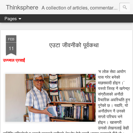
Thinksphere
A collection of articles, commentaries, book reviews, rants, poems.
Pages
FEB
एउटा जीवनीको पूर्वकथा
11
उज्ज्वल प्रसाईं
‘म लोक सेवा आयोग
पास गरेर बनेको
माक्र्सवादी होइन ।’
यस्तो जिरह नै खगेन्द्र
संग्रौलाको अनौठो
वैचारिक अवस्थिति हुन
पुगेको छ । यद्यपि, यो
अनौठोपन नै उनको
सग्लो परिचय भने
होइन । खासगरी
उनको लेखनलाई केही