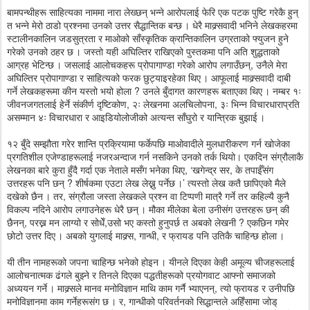
बामपन्थीहरू साहित्यका नाममा नारा लेख्छन् भन्ने आरोपलाई फेरि एक पटक पुष्टि गरेकै हुन्
त भन्ने मेरो ठाडो प्रश्नमा उनको उत्तर सैद्धान्तिक बन्छ । धेरै माक्र्सवादी भनिने लेखकहरमा
स्टालीनकालिन जडसुत्रता र माओको साँस्कृतिक क्रान्तिकालिन उग्रताको फ्युजन हुने
गरेको उनको ठहर छ । जस्तो यही अघिल्तिर राखिएको पुस्तकमा पनि अति शुद्धताको
आग्रह भेटिन्छ । जसलाई आलोचकहरू प्रोपागाण्डा गरेको आरोप लगाउँछन्, उनैले मेरा
अघिल्तिर प्रोपागाण्डा र साहित्यको फरक छुट्याइरहेका थिए । आफूलाई माक्र्सवादी दाबी
गर्ने लेखकहरूमा कीन यस्तो भयो होला ? उनले बुँदागत कारणहरू बताएका थिए । नम्बर १ः
जीवनजगतलाई हेर्ने संकीर्ण दृष्टिकोण, २ः लेखनमा अलचिलोपना, ३ः भिन्न विचारधाराप्रति
असम्मान ४ः विचारधारा र आइडियोलोजीको अत्यन्त साँघुरो र यान्त्रिक बुझाई ।
१२ बुँदे सम्झौता गरेर शान्ति प्रक्रियामा फर्केपछि माओवादीले मुलधारीकरण गर्न खोजेका
प्रगतिशील एजेण्डाहरूलाई नजरअन्दाज गर्न नसकिने उनको तर्क थियो। एकदिन संग्रौलाकै
लेखनका बारे कुरा हुँदै गर्दा एक नेताले मसँग भनेका थिए, ‘खगेन्द्र सर, के तपाईँसंग
उत्तरहरू पनि छन् ? शीर्षकमा एउटा लेख लेख्नु पर्नेछ ।’ त्यस्तो लेख कतै छापिएको मैले
दखेको छैन । तर, संग्रौला जस्ता लेखकले प्रश्न वा टिप्पणी मात्रै गर्ने तर कहिल्यै कुनै
विकल्प नदिने आरोप लगाउनेहरू धेरै छन् । मौका मीलेका बेला उनीसंग उत्तरहरू छन् की
छैनन्, परख्न मन लाग्यो र सोधेँ,उसो भए कस्तो हुनुपर्छ त अबको लेखनी ? एकछिन गमेर
छोटो उत्तर दिए । अबको युगलाई माक्र्स, गान्धी, र फ्रायड पनि उतिकै चाहिन्छ होला ।
यी तीन नामहरूको जपना चाहिन्छ भनेको होइन । यीनले दिएका केही अमूल्य चीजहरूलाई
आलोचनात्मक ढंगले बुझ्ने र तिनले दिएका पद्धतीहरूको प्रयोगवाट आफ्नो समाजको
अध्ययन गर्ने । माक्र्सले मानव मनोविज्ञान माथि काम गर्नै भ्याएनन्, त्यो फ्रायड र उनीपछि
मनोविज्ञानमा काम गर्नेहरूसंग छ । र, गान्धीको परिवर्तनको सिद्धान्तले अहिँसामा जोड्