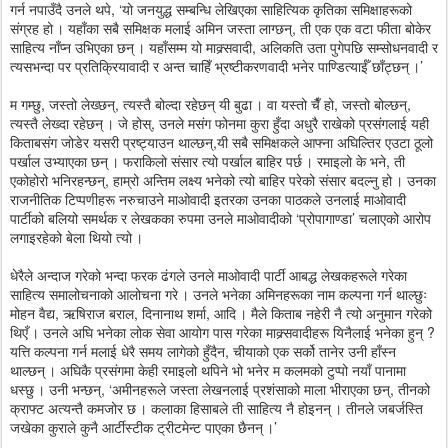
गर्न नपाउँदै उनले थपे, ‘यो जनयुद्ध सम्बन्धि लेखिएका साहित्यिक कृतिका समिक्षाहरूको
संग्रह हो । यहाँका सबै समिक्षक मलाई अमिन जस्ता लाग्छन्, ती एक एक वटा फीता बोकेर
साहित्य नाँप्न उभिएका छन् । यहाँसम्म यो माक्र्सवादी, अलिकति उता पुगेपछि सम्सोधनवादी र
त्यसभन्दा पर प्रतिक्रियावादी र अन्त चाहिँ भ्रष्टीकरणवादी भनेर पाण्डित्याईँ छाँट्छन् ।’
म गम्छु, जस्तो लेख्छन्, त्यस्तै बोल्दा रहेछन् यी बुढा । वा यस्तो चैँ हो, जस्तो बोल्छन्,
त्यस्तै लेख्दा रहेछन् । जे होस्, उनले मसंग फोनमा कुरा हुँदा अधुरै राखेको प्रसंगलाई यही
किताबसंग जोडेर यसरी प्रष्ट्याउन थाल्छन्,यी सबै समिक्षकले आफ्ना अघिल्तिर एउटा ठूलो
पर्खाल उभ्याएका छन् । फराकिलो संसार त्यो पर्खाल बाहिर पर्छ । रमाइलो के भने, ती
एकोहोरो भनिरहन्छन्, हाम्रो अन्तिम लक्ष्य भनेको त्यो बाहिर परेको संसार बदल्नु हो । उनका
राजनीतिक टिप्पणीहरू नरुचाउने माओवादी इतरका उनका पाठकले उनलाई माओवादी
पार्टीको बलियो समर्थक र लेखकका रुपमा उनले माओवादीको ‘प्रोपागाण्डा’ चलाएको आरोप
लगाइरहेको बेला थियो त्यो ।
धेरैले अन्दाज गरेको भन्दा फरक ढंगले उनले माओवादी पार्टी आबद्ध लेखकहरूले गरेका
साहित्य समालोचनाको आलोचना गरे । उनले भनेका अमिनहरूका नाम कल्पना गर्न थाल्छुः
मोहन वैद्य, ऋषिराज बराल, दिनानाथ शर्मा, आदि । मैले किताब नहेरी नै त्यो अनुमान गरेको
थिएँ । उनले अघि भनेका लोक सेवा आयोग पास गरेका माक्र्सवादीहरू यिनैलाई भनेका हुन् ?
यत्ति कल्पना गर्न मलाई धेरै समय लागेको हुँदैन, चीयाको एक सर्को तानेर उनी हाँस्न
थाल्छन् । अघिकै प्रसंगमा केही रमाइलो थपिने भो भनेर म कलमको टुप्पो नयाँ पानामा
धस्छु । उनी भन्छन्, ‘अमीनहरूले जस्ता लेखनलाई प्रशंसाको माला भीराएका छन्, तीनको
क्राफ्ट अत्यन्तै कमजोर छ । कलाका हिसाबले ती साहित्य नै होइनन् । तीनले जबर्जस्ति
जखेका कुराले कुनै आर्टीस्टीक ट्रीटमेन्ट पाएका छैनन् ।’