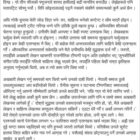
दिन्छ । यो तीन चीजको फ्युजनले शायद हामीलाई बढी मानविय बनाउँछ । लेख्नेहरूले पनि
यतापट्टि सोच्नु पर्यो । विपि कोइरालालाई पढ्नै नसक्ने संकीर्ण वामपन्थको कुनै अर्थ छैन ।
अघि गरेकै कुरामा फेरि जोड दिएर भनेः तर, साहित्य भनेको कन्टेन्ट र थीम मात्रै होइन ।
त्यसलाई कसरी ट्रीट गरिन्छ भन्ने पनि उतिकै ठूलो महत्व हुन्छ । अभिव्यक्ति शील्पको
चेतना प्रचुर हुनुपर्‍यो । उनीसँग केही अस्पष्ट र केही स्पष्ट उत्तरहरू थिए । लेखकहरू
फर्मुला बेच्ने व्यापारी पनि त होइनन् । त्यसैले उत्तरमा सबै समस्या सुल्झाउने फर्मुलाहरू
होइन बरु केही प्रश्नहरू नै थिए । यी बाहेक मेरो अन्तरवार्ताका लागि चाहिने केहि प्रश्नहरू
गरेँ । औपचारिक अन्तरवार्ता सकेपछि भने मैले उनीमाथि केहि मुद्धाहरू दर्ज गरेँ । जस्तो,
तपाईँको अखबारी लेखन खासगरि राजनीतिक टीप्पणी पढ्न अलि एकोहोरा भए,‘जुनकीरिको
संगीत’पछि तपाईँले गतिलो साहित्य लेख्नु भएको छैन, तपाईँले पहिला केही राम्रा कृतिहरू
अनुवाद गर्नुभएको थियो, अब त त्यो काम पनि धिमा भयो ।
अखबारी लेखन गर्नु समयको माग थियो भन्ने उनको दाबी थियो । नेपाली समाज ठूलो
उथलपुथलबाट अघ बडीरहेको थियो । दैनीक सूचना र घटनामा टीप्पणीबाट समाजलाई
ओरिएन्ट गर्नु आफ्नो जीम्मेवारी ठानेको उनले बताउँदै भने, ‘पछि गएर यो मेरो जागिर भयो ।
मेरो लेख्नु बाहेक अर्को कुनै काम छैन । आर्थीक उपार्जनका लागि पनि म लामो समय अखबारी
लेखनमा लागेको हुँ ।’ दोश्रो मुद्धामा उनको वकपत्रको मजबुन यत्ति हो, ‘हो, मैले अखबारी
लेखन र साहित्य लेखनमा सन्तुलन मीलाउन सकिनँ । एउटा धेरै गरेँ र अर्को लगभग गरिनँ ।’
मेरो तेश्रो प्रश्नको उत्तर पनि दोस्रैले पूरा गरेको ठानेर होला, उनी चुप्प लागे । मेरा
प्रश्नको सानो पेरुंगोका लगभग १० प्रतिशत मात्रै प्रश्नहरू खर्च भएका थिए । अझै एक
दुई घण्टा समय भइदिएको भए पनि हुन्थ्यो जस्तो लागेको थियो । यत्तिकैमा उनले चुरोट
हातमा लिएर बाहिर बसेर गफ गर्न आग्रह गरे । यसैलाई संवाद छोट्याउनु पर्ने उनको आग्रह
सम्झेर, म बाटो लागें ।