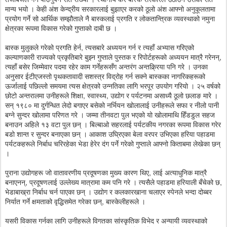
मान्य भयो । केही अंश केन्द्रीय सरकारलाई बुझाएर करको ठूलो अंश आफ्नो अनुकूलतामा
प्रयोग गर्ने सो आर्थिक सम्झौताले नै बास्कलाई प्रगति र लोकतान्त्रिक व्यवस्थाको नमुना
क्षेत्रका रूपमा विकास गरेको गुप्ताको दाबी छ ।
बास्क मुलुकले गरेको प्रगति हेर्न, त्यसबारे अध्ययन गर्न र त्यहाँ अभ्यास गरिएको
कल्याणकारी राज्यको प्रकृतिबारे बुझ्न गुप्ताले पुस्तक र रिपोर्टहरूको अध्ययन मात्रै गरेनन्,
त्यहाँ बसेर जिम्मेवार पदमा रहेर काम गर्नेहरूसँग अन्तरंग अन्तक्र्रिया पनि गरे । उनका
अनुसार ईटीएजस्तो पृथकतावादी सशस्त्र विद्रोह गर्न सक्ने बास्कका नागरिकहरूको
ऊर्जालाई पछिल्लो समयमा त्यस क्षेत्रको उन्नतिका लागि भरपूर उपयोग गरियो । २५ वर्षको
छोटो अन्तरालमा उनीहरूले शिक्षा, स्वास्थ्य, उद्योग र पर्यटनमा असाध्यै ठूलो छलाङ मारे ।
सन् १९८० मा दुर्गन्धित लेदो बगाएर बसेको नर्भियन खोलालाई उनीहरूले सफा र नीलो पानी
बग्ने सुन्दर खोलामा परिणत गरे । जम्मा तीनवटा पुल भएको यो खोलामाथि हिँडडुल सहज
बनाउन अहिले १३ वटा पुल छन् । बिल्बाओ सहरलाई पर्यटकीय नगरका रूपमा विकास गरेर
बडो शान्त र सुन्दर बनाएका छन् । आकाश उघ्रिएका बेला वरपर उभिएका हरिया पहाडमा
पर्यटकहरूले निर्बाध चरिरहेका भेडा हेरेर दंग पर्ने गरेको गुप्ताले आफ्नो किताबमा लेखेका छन्
।
पुराना उद्योगहरू जो वातावरणीय प्रदूषणका मुख्य कारण थिए, लाई अत्याधुनिक मात्रै
बनाएनन्, प्रदूषणलाई उल्लेख्य मात्रामा कम पनि गरे । त्यसैले पहाडमा हरियाली बँचेको छ,
भेडाबाख्रा निर्बाध चर्न पाएका छन् । उद्योग र कलकारखाना चलाएर स्पेनले भन्दा दोब्बर
निर्यात गर्ने क्षमताको वृद्धिसमेत गरेका छन्, बास्केलीहरूले ।
यसरी विकास गर्नका लागि उनीहरूले विगतका सांस्कृतिक विभेद र अन्यायी व्यवस्थाको