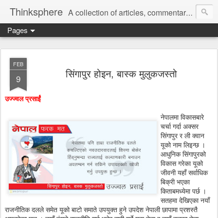
Thinksphere
A collection of articles, commentaries, book reviews, rants, poems.
Pages
FEB
सिंगापुर होइन, बास्क मुलुकजस्तो
9
उज्ज्वल प्रसाईं
नेपालमा विकासबारे
चर्चा गर्दा अक्सर
सिंगापुर र ली क्वान
यूको नाम लिइन्छ ।
आधुनिक सिंगापुरको
विकास गरेका यूको
जीवनी यहाँ सर्वाधिक
बिक्री भएका
किताबमध्येमा पर्छ ।
सतहमा देखिएका नयाँ
राजनीतिक दलले समेत यूको बाटो समाते उपयुक्त हुने उपदेश नेपाली छापामा प्रशस्तै