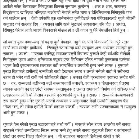
आइरहेका छन् । नयाँ ढंगले राजनीति गर्छु भनेर दाबी गर्ने युवा नेता र नयाँ दलका नेता
आफैँले समेत बेलाबखत सिंगापुरका किस्सा सुनाउन भुल्दैनन् । अरू त अरू, सशस्त्र
विद्रोहबाट खारिएका भनिएका माओवादी नेताले समेत छापा र टेलिभिजनमा सिंगापुरकै गफ
गर्न थालेका छन् । केही वर्षअघि एक जानेमानेका कृषिविज्ञले यस पंक्तिकारलाई यूको जीवनी
अनुवाद गर्न सल्लाह दिए । त्यसका लागि खर्च जुटाउने आश्वासन पनि दिए । अर्थात्,
सिंगापुर धेरैका लागि आदर्श विकासको मोडल हो र ली क्वान यू धेरै नेपालीका हिरो हुन् ।
ली क्वान यूका कथा–कहानी पढ्दा कुनै बेफाइदा नहुने भए पनि विकासको सिंगापुरे रटान
खासै काम लाग्दैन हामीलाई । सिंगापुरे रटानभन्दा बढी उपयुक्त अरू अध्ययन सामग्री हुन
सक्छन् । जस्तो : भारतका प्रसिद्ध समाजशास्त्री दिपांकर गुप्ताले केही वर्षअघि लेखेको
रिभोलुसन फ्रम अबोभ: इन्डियाज फ्युचर एन्ड सिटिजन एलिट नामको पुस्तकमा उल्लेख
भएका केही दृष्टान्तहरूमा छलफल बढी सान्दर्भिक र उपयोगी हुन्छ भन्ने लाग्छ । गुप्ताको
एउटा किताबले हामीलाई उन्नतिको बाटो देखाउन सक्छ र उनले भनेको बाटो नै सबैभन्दा
उत्तम हो भनेर यहाँ दाबी गर्न खोजिएको होइन । उनका केही प्रस्तावमा प्रशस्त सन्देह पनि
छ । तर, राज्यलाई बढीभन्दा बढी कल्याणकारी बनाउने, स्वास्थ्य र शिक्षाजस्ता क्षेत्रमा
व्यापक लगानी बढाएर छोटो समयमा समतामूलक र उन्नत समाजको निर्माण गर्न सकिन्छ भन्ने
उदाहरणका लागि यो किताब बहसको प्रस्थानविन्दु भने हुन सक्छ । राज्यको कल्याणकारी
रूप कस्तो हुन्छ भनेर गुप्ताले आफ्नो अध्ययन र अनुभवबाट केही उपयोगी उदाहरण पेस
गरेका छन्, ती सबैमा हामीले विमर्श बढाउन सक्छौँ । त्यसका लागि सञ्चारमाध्यम नै उपयुक्त
थलो हुन सक्छ ।
गुप्ताले पेस गरेको एउटा उदाहरणबारे चर्चा गरौँ । भारतले स्पेन राज्य अन्तर्गत पर्ने बास्क
राष्ट्रले गरेको उन्नतिबाट सिक्न सक्छ भन्ने हेतु उनले बास्क मुलुकको विगत र वर्तमानको
छोटो तर स्पष्ट चित्र खिचेका छन् । यो उदाहरण भारतको छिमेकमा रहेको र धेरै