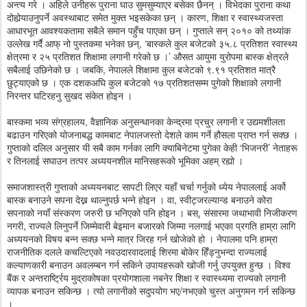
अन्त्य गरे । अहिले उनीहरू पुराना घाउ सुमसुम्याएर बसेका छैनन् । विभेदका पुराना कथा
दोहोर्‍याउनुपर्ने अवस्थाबाट समेत मुक्त भइसकेका छन् । कारण, शिक्षा र स्वास्थ्यजस्ता
आधारभूत आवश्यकतामा सबैले समान पहुँच पाएका छन् । गुप्ताले सन् २०१० को तथ्यांक
उल्लेख गर्दै आफ् नो पुस्तकमा भनेका छन्, ‘बास्कले कुल बजेटको ३५.८ प्रतिशत स्वास्थ्य
क्षेत्रमा र २५ प्रतिशत शिक्षामा लगानी गरेको छ ।’ औसत आयुमा युरोपमा बास्क क्षेत्रले
सबैलाई उछिनेको छ । जबकि, नेपालले शिक्षामा कुल बजेटको ९.९१ प्रतिशत मात्रै
छुट्याएको छ । एक दशकअघि कुल बजेटको १७ प्रतिशतसम्म पुगेको शिक्षाको लगानी
निरन्तर घटिरहनु सुखद संकेत होइन ।
बास्कमा भव्य संग्रहालय, वैज्ञानिक अनुसन्धानका केन्द्रमा प्रचुर लगानी र उद्यमशीलता
बढाउन गरिएको योजनाबद्ध कामबाट नेपालजस्तो देशले काम गर्ने हौसला प्राप्त गर्न सक्छ ।
गुप्ताको दलिल अनुसार यी सबै काम गर्नका लागि क्याबिनेटमा पुगेका केही ‘भिजनरी’ नेताहरू
र तिनलाई सघाउन तत्पर अध्ययनशील मानिसहरूको भूमिका अहम् रह्यो ।
समाजशास्त्री गुप्ताको अध्ययनबाट सापटी लिएर यहाँ चर्चा गर्नुको ध्येय नेपाललाई अर्को
बास्क बनाउने सपना देख्न थाल्नुपर्छ भन्ने होइन । वा, स्वीट्जरल्यान्ड बनाउने कोरा
सपनाको नयाँ संस्करण जरुरी छ भनिएको पनि होइन । बस्, संसारमा जथाभावी निजीकरण
नगरी, राज्यले लिनुपर्ने जिम्मेवारी बेइमान बजारको जिम्मा नलगाई भएका प्रगति हाम्रा लागि
अध्ययनको विषय बन्न सक्छ भन्ने मात्र जिरह गर्न खोजेको हो । नेपालमा पनि हाम्रा
राजनीतिक दलले कचल्टिएको नवउदारवादलाई शिरमा बोकेर हिँड्नुभन्दा राज्यलाई
कल्याणकारी बनाउन अवलम्बन गर्न सकिने उपायहरूको खोजी गर्नु उपयुक्त हुन्छ । विश्व
बैंक र अन्तरार्ष्ट्रिय मुद्राकोषका प्रयोगशाला नबनेर शिक्षा र स्वास्थ्यमा राज्यको लगानी
व्यापक बनाउन सकिन्छ । त्यो लगानीको सदुपयोग भए/नभएको चुस्त अनुगमन गर्न सकिन्छ
।