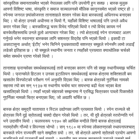
सांस्कृतिक समानतासमेत भएको नेपालका लागि पनि उपयोगी हुन सक्छ । बास्क मुलुक
आफ्नो विशिष्ट भाषा, संस्कृति र समाज सञ्चालनको मौलिक कानुनसमेत भएको राष्ट्र हो ।
स्पेनमा जनरल फ्र्यांकोजस्ता तानाशाहले शासन गरेका बेला बास्कलाई अधिनस्थ बनाएका
थिए । यो क्षेत्र उनको अधीनमा त थियो नै, यहाँको विशिष्ट भाषालाई पनि उनले अवैध
करार गरेका थिए । बास्कविरुद्ध चरम विभेद गरिएको थियो र त्यो विभेद कायम गर्न
बास्केलीहरूमाथि उनले ठूलो अत्याचार गरेका थिए । त्यो क्षेत्रलाई स्पेन राज्यबाट अलग
गर्नुपर्छ भनेर स्वतन्त्र बास्कका लागि सशस्त्र विद्रोह पनि भएको थियो । इकादी टा
अकाटासुना अर्थात् ‘ईटीए’ भनेर चिनिने पृथकतावादी सशस्त्र समूहले स्पेनसँग लामो लडाइँ
लडेको इतिहास छ । यो समूहले स्थानीय जनता र त्यहाँको प्रख्यात क्याथोलिक चर्चको
समेत समर्थन प्राप्त गरेको थियो ।
तानाशाह फ्रान्कोका समर्थकहरूलाई तारो बनाएका कारण पनि सो समूह स्थानीयमाझ चर्चित
थियो । फ्रान्कोले हिटलर र उनका इटालियन समर्थकलाई बास्क क्षेत्रमा शक्तिशाली बम
खसालेर विस्फोटको परीक्षण गर्न अनुमति दिएका थिए । बास्क क्षेत्रको गुएर्निका नामको
सहरमा त्यो बम सन् १९३७ मा स्थानीय चर्चमा चार सयभन्दा बढी भेला भएका बेला
खसालिएको थियो । त्यहाँ भएको संहारको सम्झनामा नै प्रसिद्ध चित्रकार पाब्लो पिकासोले
गुएर्निका नामको चित्र बनाएका थिए, जो अद्यापि चर्चित छ ।
बास्क क्षेत्र समुद्री यातायात र स्टिल उद्योगका लागि प्रख्यात थियो । स्पेन राज्यले सो
क्षेत्रका यिनै दुई स्रोतलाई सक्दो दोहन गरेको थियो । तर, यी दुवै क्षेत्रको स्तरोन्नति गर्न
भने उदासीन थियो । फलस्वरूप १९७० को आर्थिक मन्दीले सिंगो बास्क क्षेत्रलाई
नराम्रोसँग गाँज्यो र विपन्नता भोग्यो । सन् १९८० मा स्पेनमा लोकतन्त्रको स्थापनापश्चात्
बास्कले स्पेन राज्यसँगै रहने सम्झौता गर्‍यो । तर, सो क्षेत्रले आफ्नो स्रोतको प्रयोग आफ्नो
तजबिजले गर्न पाउनुपर्ने सर्त राख्यो । स्थानीय कर बास्क सरकारले उठाउने उसको सर्त