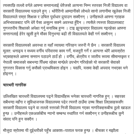
त्यसपछि तल्लो वर्गले आफ्ना सन्तानलाई धेरैजसो अत्यन्त निम्न स्तरका निजी विद्यालय वा
सरकारी विद्यालयमा पठाउने हुन् । थोरैतिनो आम्दानीको लोभले सानो लगानीमा खुलेका निजी
विद्यालयले राम्रा शिक्षक र उचित पूर्वाधार पुर्‍याउन सक्दैनन् । उनीहरूले आफ्ना ग्राहक
अभिभावकबाट पनि धेरै पैसा असुल्न सक्ने अवस्था हुँदैन । त्यसैले त्यस्ता विद्यालयबाट
गुणस्तरीय शिक्षाको अपेक्षा गर्नु मनासिब हुन्न । टाइ झुन्ड्याएर विद्यालय गइरहेका आफ्ना
सन्तानलाई हेरेर खुसी हुने मौका दिनुभन्दा बढी ती विद्यालयले केही गर्न सक्दैनन् ।
सरकारी विद्यालयको अवस्था त यहाँ व्याख्या गरिरहन जरुरी नै छैन । सरकारी विद्यालय
मूलत: धनाढ्य र मध्यम वर्गीय परिवारमा काम गर्ने, मजदुरी गर्ने र अत्यन्त थोरै आयस्रोत
भएकाहरूले आफ्ना सन्तान पठाउने ठाउँ हो । वर्गीय, क्षेत्रीय र जातीय रूपमा सीमान्तकृत र
नेपाली समाजको सबभन्दा पिँधमा रहेका मान्छेले उपभोग गरिरहेको यो सरकारी सेवाको
गुणस्तर विकास गर्नु कसैको प्राथमिकता होइन । यद्यपि, यसमा केही अपवाद नभएका भने
होइनन् ।
चारथरी नागरिक
उल्लिखित चारथरी विद्यालयमा पढ्ने विद्यार्थीहरू भनेका चारथरी नागरिक हुन् । सहरका
सबैभन्दा महँगा र सुविधाजनक विद्यालयमा पढेर त्यस्तै ठाउँमा उच्च शिक्षा लिएकाहरूसँग
सरकारी विद्यालय पढ्ने वा तल्लो स्तरको निजी विद्यालय गएका नागरिकहरूबीच ठूलो खाडल
हुन्छ । उनीहरूले एकअर्काबीच न्यानो सम्बन्ध स्थापित गर्न सक्दैनन् र उनीहरूबीच कुनै
संवाद पनि हुन सक्दैन ।
मौजुदा स्रोतमा यी दुईथरीको पहुँच आकाश–पाताल फरक हुन्छ । बीचका र मझौला