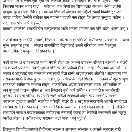
अभ्यास गर्न थालेसँगै एक–एक गर्दै हिजोका आदर्श र त्यसबेला तय गरेका सुन्दर गन्तव्य
बिर्सनमा आनन्द मान्न थाले । परिणाम, एक निष्ठावान् शिक्षकलाई अनशन बसेकै ठाउँमा
मृत्युको मुखमा धकेलिँदैछ । स्वास्थ्य शिक्षाको क्षेत्रमा चलिरहेको रकमी विकृति हटाउन
प्राडा गोविन्द केसीले राखेका माग व्यवस्था बदल्ने माग होइन कि उनको सुनुवाइ नहोस् ।
तर, नाफाखोर माफियाहरूले
कठालो समातेका आदर्शविहीन पात्रहरूका लागि उनका सामान्य माग पनि घाँडो भएका छन् ।
राजनीतिमा इमानदारी, आदर्श, निष्ठा र गम्भीरता सकिएपछि डा केसीजस्ता सज्जनका आवाज
सुन्न अप्ठ्यारो हुन्छ । मौजुदा राजनीतिक नेतृत्वलाई उनले गरिरहेका काम बिलकुल
असान्दर्भिक र फजुल लागिरहेको छ ।
केही सकस त उनीहरूलाई पक्कै भएको होला तर त्यसले उनीहरू उभिएको बेइमानी र थेत्तरो
संस्कारको धरातलमा सानो भूकम्प पनि ल्याउन सकेको छैन । नत्र, नेपालको असाध्यै माया
भएका र आफूलाई एक नम्बरको राष्ट्रवादी नेता ठान्ने खड्गप्रसाद ओलीले ‘ आत्महत्या गर्न
नसकेका मान्छे शिक्षक हुन्छन्’ जस्तो क्षुद्र अभिव्यक्ति दिने थिएनन् । उनको यो क्षुद्रतापूर्ण
लफ्फाजी व्यक्तिगत समस्या होइन, राजनीतिमा आएको स्खलनको स्पष्ट अभिव्यक्ति हो ।
जब पुग्नुपर्ने गन्तव्य धूमिल छ, जब निष्ठाको कुनै अर्थ रहँदैन र राजनीतिक आदर्शप्रति
पूर्णतया बेवास्ता गरिन्छ, त्यसपछि रहने भनेको शक्तिको दोहन गरेर आफ्नो र आफ्ना
वरपरका झुन्डको संकीर्ण स्वार्थको परिपूर्ति मात्रै हो । खड्गप्रसादहरूले आफ्नो उपादेयता
त्यतिमा सीमित गरेका छन् । ५० नागरिकको ज्यान जाने गरी भएको आन्दोलनलाई सजिलै
लत्याउने सामथ्र्य देखाइसकेका उनीजस्ता नेतालाई एक्ला डा केसीको प्रयत्नले कतै नछुनु
अनौठो होइन । उनीहरूबाट यसभन्दा बढी अपेक्षा गर्नु भूल हो ।
त्रिभुवन विश्वविद्यालयको चिकित्सा स्वास्थ्य अध्ययन संस्थान र त्यसले सरोकार राख्ने