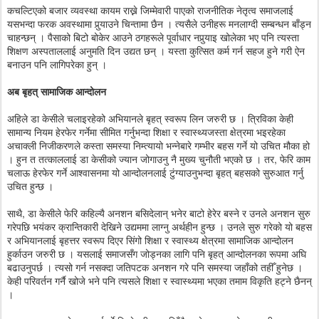
कचल्टिएको बजार व्यवस्था कायम राख्ने जिम्मेवारी पाएको राजनीतिक नेतृत्व समाजलाई
यसभन्दा फरक अवस्थामा पुर्‍याउने चिन्तामा छैन । त्यसैले उनीहरू मनलाग्दी सम्बन्धन बाँड्न
चाहन्छन् । पैसाको बिटो बोकेर आउने ठगहरूले पूर्वाधार नपुर्‍याइ खोलेका भए पनि त्यस्ता
शिक्षण अस्पताललाई अनुमति दिन उद्यत छन् । यस्ता कुत्सित कर्म गर्न सहज हुने गरी ऐन
बनाउन पनि लागिपरेका हुन् ।
अब बृहत् सामाजिक आन्दोलन
अहिले डा केसीले चलाइरहेको अभियानले बृहत् स्वरूप लिन जरुरी छ । त्रिविका केही
सामान्य नियम हेरफेर गर्नेमा सीमित गर्नुभन्दा शिक्षा र स्वास्थ्यजस्ता क्षेत्रमा भइरहेका
अचाक्ली निजीकरणले कस्ता समस्या निम्त्यायो भन्नेबारे गम्भीर बहस गर्ने यो उचित मौका हो
। हुन त तत्काललाई डा केसीको ज्यान जोगाउनु नै मुख्य चुनौती भएको छ । तर, फेरि काम
चलाऊ हेरफेर गर्ने आश्वासनमा यो आन्दोलनलाई टुंग्याउनुभन्दा बृहत् बहसको सुरुआत गर्नु
उचित हुन्छ ।
साथै, डा केसीले फेरि कहिल्यै अनशन बसिदेलान् भनेर बाटो हेरेर बस्ने र उनले अनशन सुरु
गरेपछि भयंकर क्रान्तिकारी देखिने उद्यममा लाग्नु अर्थहीन हुन्छ । उनले सुरु गरेको यो बहस
र अभियानलाई बृहत्तर स्वरूप दिएर सिंगो शिक्षा र स्वास्थ्य क्षेत्रमा सामाजिक आन्दोलन
हुर्काउन जरुरी छ । यसलाई समाजसँग जोड्नका लागि पनि बृहत् आन्दोलनका रूपमा अघि
बढाउनुपर्छ । त्यसो गर्न नसक्दा जतिपटक अनशन गरे पनि समस्या जहाँको तहीँ हुनेछ ।
केही परिवर्तन गर्नै खोजे भने पनि त्यसले शिक्षा र स्वास्थ्यमा भएका तमाम विकृति हट्ने छैनन्
।