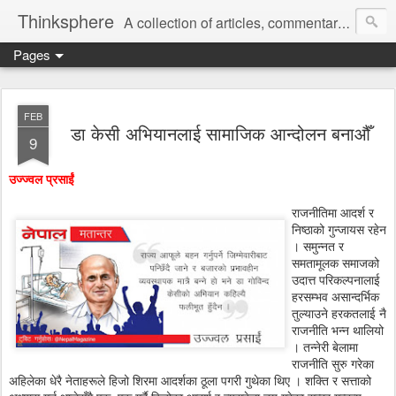
Thinksphere
A collection of articles, commentaries, book reviews, rants, poems.
Pages
FEB
डा केसी अभियानलाई सामाजिक आन्दोलन बनाऔँ
9
उज्ज्वल प्रसाईं
राजनीतिमा आदर्श र
निष्ठाको गुन्जायस रहेन
। समुन्नत र
समतामूलक समाजको
उदात्त परिकल्पनालाई
हरसम्भव असान्दर्भिक
तुल्याउने हरकतलाई नै
राजनीति भन्न थालियो
। तन्नेरी बेलामा
राजनीति सुरु गरेका
अहिलेका धेरै नेताहरूले हिजो शिरमा आदर्शका ठूला पगरी गुथेका थिए । शक्ति र सत्ताको