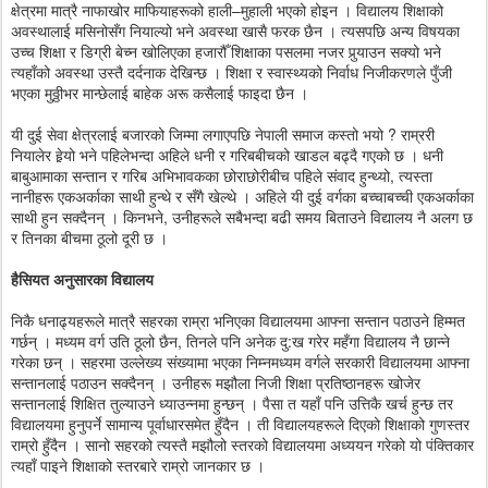
क्षेत्रमा मात्रै नाफाखोर माफियाहरूको हाली–मुहाली भएको होइन । विद्यालय शिक्षाको
अवस्थालाई मसिनोसँग नियाल्यो भने अवस्था खासै फरक छैन । त्यसपछि अन्य विषयका
उच्च शिक्षा र डिग्री बेच्न खोलिएका हजारौँ शिक्षाका पसलमा नजर पुर्‍याउन सक्यो भने
त्यहाँको अवस्था उस्तै दर्दनाक देखिन्छ । शिक्षा र स्वास्थ्यको निर्वाध निजीकरणले पुँजी
भएका मुठ्ठीभर मान्छेलाई बाहेक अरू कसैलाई फाइदा छैन ।
यी दुई सेवा क्षेत्रलाई बजारको जिम्मा लगाएपछि नेपाली समाज कस्तो भयो ? राम्ररी
नियालेर हेर्‍यो भने पहिलेभन्दा अहिले धनी र गरिबबीचको खाडल बढ्दै गएको छ । धनी
बाबुआमाका सन्तान र गरिब अभिभावकका छोराछोरीबीच पहिले संवाद हुन्थ्यो, त्यस्ता
नानीहरू एकअर्काका साथी हुन्थे र सँगै खेल्थे । अहिले यी दुई वर्गका बच्चाबच्ची एकअर्काका
साथी हुन सक्दैनन् । किनभने, उनीहरूले सबैभन्दा बढी समय बिताउने विद्यालय नै अलग छ
र तिनका बीचमा ठूलो दूरी छ ।
हैसियत अनुसारका विद्यालय
निकै धनाढ्यहरूले मात्रै सहरका राम्रा भनिएका विद्यालयमा आफ्ना सन्तान पठाउने हिम्मत
गर्छन् । मध्यम वर्ग उति ठूलो छैन, तिनले पनि अनेक दु:ख गरेर महँगा विद्यालय नै छान्ने
गरेका छन् । सहरमा उल्लेख्य संख्यामा भएका निम्नमध्यम वर्गले सरकारी विद्यालयमा आफ्ना
सन्तानलाई पठाउन सक्दैनन् । उनीहरू मझौला निजी शिक्षा प्रतिष्ठानहरू खोजेर
सन्तानलाई शिक्षित तुल्याउने ध्याउन्नमा हुन्छन् । पैसा त यहाँ पनि उत्तिकै खर्च हुन्छ तर
विद्यालयमा हुनुपर्ने सामान्य पूर्वाधारसमेत हुँदैन । ती विद्यालयहरूले दिएको शिक्षाको गुणस्तर
राम्रो हुँदैन । सानो सहरको त्यस्तै मझौलो स्तरको विद्यालयमा अध्ययन गरेको यो पंक्तिकार
त्यहाँ पाइने शिक्षाको स्तरबारे राम्रो जानकार छ ।