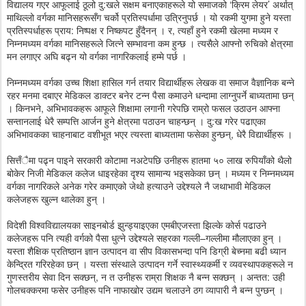
विद्यालय गएर आफूलाई ठूलो दु:खले सक्षम बनाएकाहरूले यो समाजको ‘क्रिम लेयर’ अर्थात्
माथिल्लो वर्गका मानिसहरूसँग चर्को प्रतिस्पर्धामा उत्रिनुपर्छ । यो रकमी युगमा हुने यस्ता
प्रतिस्पर्धाहरू प्राय: निष्पक्ष र निष्कपट हुँदैनन् । र, त्यहाँ हुने रकमी खेलमा मध्यम र
निम्नमध्यम वर्गका मानिसहरूले जित्ने सम्भावना कम हुन्छ । त्यसैले आफ्नो रुचिको क्षेत्रमा
मन लगाएर अघि बढ्न यो वर्गका नागरिकलाई हम्मे पर्छ ।
निम्नमध्यम वर्गका उच्च शिक्षा हासिल गर्न तयार विद्यार्थीहरू लेखक वा समाज वैज्ञानिक बन्ने
रहर मनमा दबाएर मेडिकल डाक्टर बनेर टन्न पैसा कमाउने धन्दामा लाग्नुपर्ने बाध्यतामा छन्
। किनभने, अभिभावकहरू आफूले शिक्षामा लगानी गरेपछि राम्रो फसल उठाउन आफ्ना
सन्तानलाई धेरै सम्पत्ति आर्जन हुने क्षेत्रमा पठाउन चाहन्छन् । दु:ख गरेर पढाएका
अभिभावकका चाहनाबाट वशीभूत भएर त्यस्ता बाध्यतामा फसेका हुन्छन्, धेरै विद्यार्थीहरू ।
सित्तँैमा पढ्न पाइने सरकारी कोटामा नअटेपछि उनीहरू हातमा ५० लाख रुपियाँको थैलो
बोकेर निजी मेडिकल कलेज धाइरहेका दृश्य सामान्य भइसकेका छन् । मध्यम र निम्नमध्यम
वर्गका नागरिकले अनेक गरेर कमाएको जेथो हत्याउने उद्देश्यले नै जथाभावी मेडिकल
कलेजहरू खुल्न थालेका हुन् ।
विदेशी विश्वविद्यालयका साइनबोर्ड झुन्ड्याइएका एमबीएजस्ता झिल्के कोर्स पढाउने
कलेजहरू पनि त्यही वर्गको पैसा धुत्ने उद्देश्यले सहरका गल्ली–गल्लीमा मौलाएका हुन् ।
यस्ता शैक्षिक प्रतिष्ठान ज्ञान उत्पादन वा सीप विकासभन्दा पनि डिग्री बेच्नमा बढी ध्यान
केन्द्रित गरिरहेका छन् । यस्ता संस्थाले उत्पादन गर्ने स्वास्थ्यकर्मी र व्यवस्थापकहरूले न
गुणस्तरीय सेवा दिन सक्छन्, न त उनीहरू राम्रा शिक्षक नै बन्न सक्छन् । अन्तत: उही
गोलचक्करमा फसेर उनीहरू पनि नाफाखोर उद्यम चलाउने ठग व्यापारी नै बन्न पुग्छन् ।