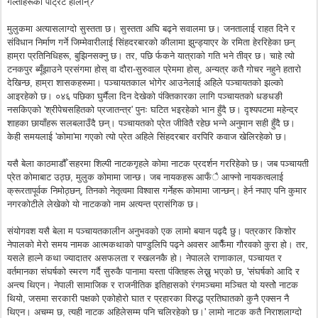
गल्तीहरूका पोट्रेट होलान्?
मुलुकमा अत्यासलाग्दो सुस्तता छ। सुस्तता अघि बढ्ने सवालमा छ। जनतालाई राहत दिने र
संविधान निर्माण गर्ने जिम्मेवारीलाई सिंहदरबारको कीलामा झुन्ड्याएर के रमिता हेररिहेका छन्
हाम्रा प्रतिनिधिहरू, बुझिनसक्नु छ। तर, पछि र्फकने यात्राको गति भने तीव्र छ। चाहे त्यो
टनकपुर ब्यूँझाउने प्रसंगमा होस् वा दौरा-सुरुवाल प्रेममा होस्, अन्यत्र कतै गोचर नहुने हतारो
देखिन्छ, हाम्रा शासकहरूमा। पञ्चायतकाल भोगेर आउनेलाई अहिले पञ्चायतको झल्को
आइरहेको छ। ०४६ पछिका घुर्मैला दिन देखेको पंक्तिकारका लागि पञ्चायतको धङधङी
नसकिएको 'श्रीपेचसहितको प्रजातन्त्र' पुनः घटित भइरहेको भान हुँदै छ। दृश्यपटमा महेन्द्र
शाहका छायाँहरू सलबलाउँदै छन्। पञ्चायतको प्रेत जीवितै रहेछ भन्ने अनुमान सही हुँदै छ।
केही समयलाई 'कोमा'मा गएको त्यो प्रेत अहिले सिंहदरबार वरपिरि कवाज खेलिरहेको छ।
यसै बेला काठमाडौँ सहरमा शिल्पी नाटकगृहले कोमा नाटक प्रदर्शन गररिहेको छ। जब पञ्चायती
प्रेत कोमाबाट उठ्छ, मुलुक कोमामा जान्छ। जब नायकहरू आफँै आफ्नो नायकत्वलाई
क्रूरतापूर्वक निमोठ्छन्, तिनको नेतृत्वमा विश्वास गर्नेहरू कोमामा जान्छन्। हेर्न नपाए पनि कुमार
नगरकोटीले लेखेको यो नाटकको नाम अत्यन्त प्रासंगिक छ।
संयोगवश यसै बेला म पञ्चायतकालीन अनुभवको एक लामो बयान पढ्दै छु। पत्रकार किशोर
नेपालको मेरो समय नामक आत्मकथाको पाण्डुलिपि पढ्ने अवसर आफैँमा गौरवको कुरा हो। तर,
यसले हाल्ने कथा ज्यादातर असफलता र स्खलनकै हो। नेपालले राणाकाल, पञ्चायत र
वर्तमानका संघर्षको स्मरण गर्दै सुरुकै पानामा यस्ता पंक्तिहरू लेख्नु भएको छ, 'संघर्षको आदि र
अन्त्य थिएन। नेपाली सामाजिक र राजनीतिक इतिहासको रंगमञ्चमा मञ्चित यो यस्तोे नाटक
थियो, जसमा सरकारी पक्षको एकोहोरो घात र प्रहारका विरुद्ध प्रतिघातको कुनै एक्सन नै
थिएन। अचम्म छ, त्यही नाटक अहिलेसम्म पनि चलिरहेको छ।' लामो नाटक कतै निराशलाग्दो