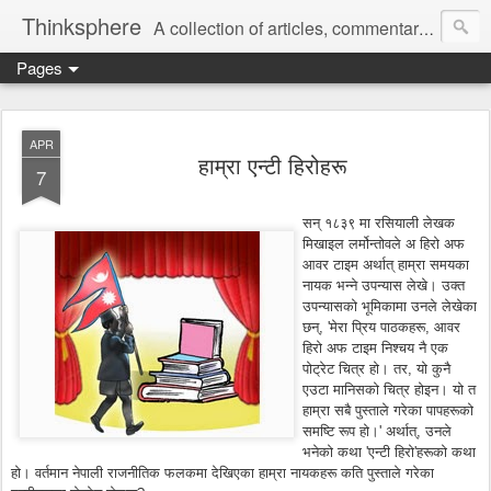
Thinksphere
A collection of articles, commentaries, book reviews, rants, poems.
Pages
APR
हाम्रा एन्टी हिरोहरू
7
सन् १८३९ मा रसियाली लेखक
मिखाइल लर्मोन्तोवले अ हिरो अफ
आवर टाइम अर्थात् हाम्रा समयका
नायक भन्ने उपन्यास लेखे। उक्त
उपन्यासको भूमिकामा उनले लेखेका
छन्, 'मेरा पि्रय पाठकहरू, आवर
हिरो अफ टाइम निश्चय नै एक
पोट्रेट चित्र हो। तर, यो कुनै
एउटा मानिसको चित्र होइन। यो त
हाम्रा सबै पुस्ताले गरेका पापहरूको
समष्टि रूप हो।' अर्थात्, उनले
भनेको कथा 'एन्टी हिरो'हरूको कथा
हो। वर्तमान नेपाली राजनीतिक फलकमा देखिएका हाम्रा नायकहरू कति पुस्ताले गरेका