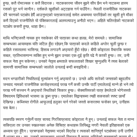
हुन्छ, कतै रोमाञ्चक र कतै विदारक। नाटककारमा जीवन बुझ्ने सीप छैन भने नाटकमा हास्य
रसको पुट भर्न जान्दैन। दर्शकले खुसीको अट्टहास गर्न पाउँदैन। नेपाली राजनीतिक नाटकका
धेरै चरणको पटाक्षेप हेर्दै आउनुभएको पत्रकारलाई समेत अचम्ममा पाररिहेको तर खुसी हुने मौका
कमै दिएको राजनीतिले यो पंक्तिकारलाई अलमल्याउनु अनौठो भएन। अहिले चलिरहेको नाटकको
पटाक्षेप कसरी हुन्छ, थाहा छैन।
माथि भनिएजस्तै नायक हुन नसकेका धेरै पात्रका कथा हाल्छ, मेरो समयले। सामाजिक
सम्बन्धका आयामहरू यति जटिल हुँदा रहेछन् कि पात्रको कदले कहिले अग्लेर चुली छुन्छ र
कहिले रसातलमा भासिन्छ, हिसाब लगाउनै अप्ठ्यारो हुँदो रहेछ। बीपी कोइराला वैचारकि रूपमा
सबल, प्रतिभासम्पन्न व्यक्ति हुन् भन्ने बुझ्न उनका एक-दुई कृति पढे नै काफी हुन्छ। तर, उनी
सफल नेता हुन सकेनन्। उनको नेतृत्व क्षमताले सफलताको शिखर चुम्नुअघि नै त्यस बेलाको
सामन्ती सामाजिक सम्बन्धको जालोले उनलाई बन्दी बनाइदियो।
मदन भण्डारीको नियतिलाई मूल्यांकन गर्नु अप्ठ्यारो छ। उनले अघि सारेको जनताको बहुदलीय
जनवाद नामको राजनीतिक कार्यक्रमलाई परख गर्ने कसी उनकै पार्टी एमालेलाई मान्ने हो भने त्यो
परख गर्ने सज्जन नै अप्ठ्यारो स्थितिको सिकार हुन्छ। सेक्सपियरको पात्र हेमलेटले भोगेजस्तो
विषादमय द्विविधाको भासमा ऊ डुब्न पुग्छ। एमालेका विद्वान्हरूमा त्यही सकसको स्पष्ट छायाँ
देखिन्छ। कब्जियत रोगीले आफूलाई हलुका पार्न गरेको जस्तो कसरतमा फसेका छन्, उनीहरू
यस बेला।
त्यसपछि स्मरण गर्नुपर्ने पात्र सायद गिरजिाप्रसाद कोइराला नै हुन्। उनलाई सफल नेता त मान्न
सकिएला तर उनका स्खलनका अनेक विचित्र कथाहरू लिपिबद्ध नगरी नेपाली इतिहासको एक
अध्याय पूरा हुँदैन। प्रचण्डको नेतृत्वमा भएको विद्रोह र त्यसको शान्तिपूर्ण पटाक्षेपमा उनी उत्तीर्ण
नै भएका हुन्। तर, उनको नायकत्वमा आएको विचलन नै सायद अहिलेको सुस्तताको कारण हो।