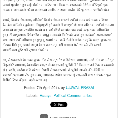
उनको मूल्यांकन हुन अझै बाँकी छ। जटिल सामाजिक सम्बन्धहरूको मेहेरोमा बाँधिएको एक
नायक वा अनायकले गरेका कर्महरूको समष्टिगत असर आउँदा धेरै पुस्तासम्म पररिहने रहेछ।
यसर्थ, किशोर नेपाललाई अहिलेको किशोर नेपाल बनाउने उहाँको समय अर्धनायक र तिनका
बेलाबेला अग्लिने र कुबेलामा निहुरमुन्टी हुने कदले नै बनाएको हो भन्न सकिन्छ। उहाँको समयमा
जनताको व्यग्रता परावर्तित भएको छ। यहाँ वणिर्त आन्दोलनहरू त्यही व्यग्रताका अभिव्यक्ति
हुन्। ती व्यग्रताहरू विभेदरहित र समृद्ध समाजको निर्माणको ऊर्जा हुन नसकेको असफलताको
कथा हाल्न उहाँ अभिशप्त हुन पुग्नु दुःखदायी छ। कवि सेलीले भनेका छन् कि हाम्रा सुन्दरतम्
गीतहरू तिनै हुन्, जसले हाम्रो वेदना कहन्छन्। यही भनाइमा मेरो समयले पनि आफ्नो
सान्दर्भिकता पुष्टि गर्ने प्रयत्न गरेको छ।
तर, लेखकहरूले वेदनाका सुन्दर गीत लेख्छन् भनेर कहिलेसम्म समयलाई उल्टो गंगा बगाउने छुट
दिइरहने? समयलाई वेदनारहित बनाएर लेखकहरूलाई चुनौती दिने जिम्मा राजनीतिक नायकहरूकै
हो। यद्यपि, आउँदा कति वर्षसम्म नेपाली लेखकहरूलाई यो चुनौती आउने छाँट देखिँदैन।
बजारको प्रभावमा परेर हुन सक्छ, नायकहरू अचेल जनतालाई एसएलसी पास गर्न फास्ट फुड
शैलीको टिप्स बाँड्नमा बढ्तै व्यस्त छन् ।
Posted
7th April 2014
by
UJJWAL PRASAI
Labels:
Essays
Political Commentaries
1