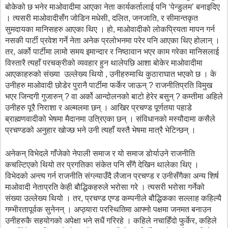
बोकेको छ भनेर माओवादीमा आएका नेता कार्यकर्तालाई पनि ‘पेन्डुलम’ बनाइदिए
। त्यसरी माओवादीसँग जोडिन मधेसी, दलित, जनजाति, र सीमान्तकृत
सुमदायका मानिसहरु आएका थिए । हो, माओवादीको लोकप्रियता मापन गर्न
नसकी पार्टी प्रवेश गर्ने नेता अनेक प्रलोभनमा परेर पनि आएका थिए होलान् ।
तर, अर्को पार्टीमा लामो समय इमान्दार र निष्ठावान भएर काम गरेका मानिसलाई
विस्तारै त्यहाँ परचक्रीको व्यवहार हुन थालेपछि आशा बोकेर माओवादीमा
आएकाहरुको संख्या उल्लेख्य थियो , उनीहरुमाथि कुठाराघात भएको छ । के
उनीहरु माओवादी छोडेर पुरानै पार्टीमा फर्केर जाऊन् ? राजनीतिप्रति विमुख
भएर जिन्दगी गुजारुन् ? वा अर्को आन्दोलनको बाटो हेरेर बसुन् ? कम्तीमा अहिले
उनीहरु पूरै निराशा र अल्मलमा छन् । आखिर प्रचण्ड पूर्णतया पहाडे
ब्राह्मणवादीको भेषमा मैदानमा उत्रिएका छन् । संविधानको मस्यौदामा कसैले
प्रचण्डको अनुहार खोज्छ भने उनी त्यहाँ यस्तै भेषमा मात्रै भेटिन्छन् ।
अनेकन् विभेदले गाँजेको नेपाली समाज र यो समाज डोर्याउने राजनीति
कचल्टिएको थियो तर प्रगतिका संकेत पनि सँगै देखिन थालेका थिए ।
विभेदको अन्त्य गर्न राजनीति संग्ल्याउँदै लैजान प्रचण्ड र उनीसँगैका अन्य शिर्ष
माओवादी नेताप्रति केही बौद्धिकहरुले भरोसा गरे । त्यसरी भरोसा गर्नेको
संख्या उल्लेख्य थियो । तर, प्रचण्ड एण्ड कम्पनीले बौद्धिकका सल्लाह कहिल्यै
गम्भीरतापूर्वक सुनेनन् । अप्ठ्यारा परस्थितिमा आफ्नो पक्षमा जनमत बनाउन
उनीहरुकै सहयोगको अपेक्षा भने सधैं गरिरहे ।
कहिले नचाहिँदो फुर्केर, कहिले