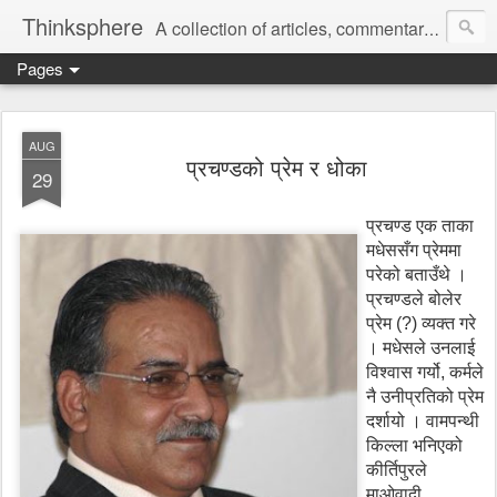
Thinksphere
A collection of articles, commentaries, book reviews, rants, poems.
Pages
AUG
प्रचण्डको प्रेम र धोका
29
प्रचण्ड एक ताका
मधेससँग प्रेममा
परेको बताउँथे ।
प्रचण्डले बोलेर
प्रेम (?) व्यक्त गरे
। मधेसले उनलाई
विश्वास गर्यो, कर्मले
नै उनीप्रतिको प्रेम
दर्शायो । वामपन्थी
किल्ला भनिएको
कीर्तिपुरले
माओवादी