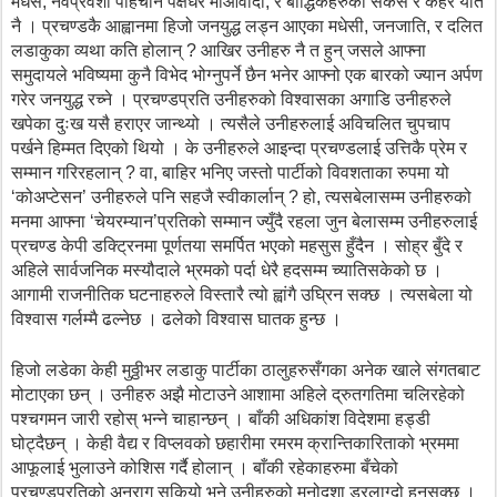
मधेस, नवप्रवेशी पहिचान पक्षधर माओवादी, र बौद्धिकहरुका सकस र कहर यति
नै । प्रचण्डकै आह्वानमा हिजो जनयुद्ध लड्न आएका मधेसी, जनजाति, र दलित
लडाकुका व्यथा कति होलान् ? आखिर उनीहरु नै त हुन् जसले आफ्ना
समुदायले भविष्यमा कुनै विभेद भोग्नुपर्ने छैन भनेर आफ्नो एक बारको ज्यान अर्पण
गरेर जनयुद्ध रच्ने । प्रचण्डप्रति उनीहरुको विश्वासका अगाडि उनीहरुले
खपेका दुःख यसै हराएर जान्थ्यो । त्यसैले उनीहरुलाई अविचलित चुपचाप
पर्खने हिम्मत दिएको थियो । के उनीहरुले आइन्दा प्रचण्डलाई उत्तिकै प्रेम र
सम्मान गरिरहलान् ? वा, बाहिर भनिए जस्तो पार्टीको विवशताका रुपमा यो
‘कोअप्टेसन’ उनीहरुले पनि सहजै स्वीकार्लान् ? हो, त्यसबेलासम्म उनीहरुको
मनमा आफ्ना ‘चेयरम्यान’प्रतिको सम्मान ज्युँदै रहला जुन बेलासम्म उनीहरुलाई
प्रचण्ड केपी डक्ट्रिनमा पूर्णतया समर्पित भएको महसुस हुँदैन । सोह्र बुँदे र
अहिले सार्वजनिक मस्यौदाले भ्रमको पर्दा धेरै हदसम्म च्यातिसकेको छ ।
आगामी राजनीतिक घटनाहरुले विस्तारै त्यो ह्वांगै उघ्रिन सक्छ । त्यसबेला यो
विश्वास गर्लम्मै ढल्नेछ । ढलेको विश्वास घातक हुन्छ ।
हिजो लडेका केही मुठ्ठीभर लडाकु पार्टीका ठालुहरुसँगका अनेक खाले संगतबाट
मोटाएका छन् । उनीहरु अझै मोटाउने आशामा अहिले द्रुतगतिमा चलिरहेको
पश्चगमन जारी रहोस् भन्ने चाहान्छन् । बाँकी अधिकांश विदेशमा हड्डी
घोट्दैछन् । केही वैद्य र विप्लवको छहारीमा रमरम क्रान्तिकारिताको भ्रममा
आफूलाई भुलाउने कोशिस गर्दै होलान् । बाँकी रहेकाहरुमा बँचेको
प्रचण्डप्रतिको अनुराग सकियो भने उनीहरुको मनोदशा डरलाग्दो हुनसक्छ ।