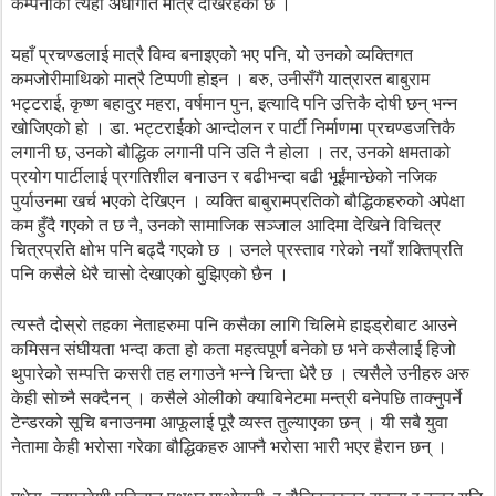
कम्पनीको त्यही अधोगति मात्रै देखिरहेको छ ।
यहाँ प्रचण्डलाई मात्रै विम्व बनाइएको भए पनि, यो उनको व्यक्तिगत
कमजोरीमाथिको मात्रै टिप्पणी होइन । बरु, उनीसँगै यात्रारत बाबुराम
भट्टराई, कृष्ण बहादुर महरा, वर्षमान पुन, इत्यादि पनि उत्तिकै दोषी छन् भन्न
खोजिएको हो । डा. भट्टराईको आन्दोलन र पार्टी निर्माणमा प्रचण्डजत्तिकै
लगानी छ, उनको बौद्धिक लगानी पनि उति नै होला । तर, उनको क्षमताको
प्रयोग पार्टीलाई प्रगतिशील बनाउन र बढीभन्दा बढी भूईंमान्छेको नजिक
पुर्याउनमा खर्च भएको देखिएन ।
व्यक्ति बाबुरामप्रतिको बौद्धिकहरुको अपेक्षा
कम हुँदै गएको त छ नै, उनको सामाजिक सञ्जाल आदिमा देखिने विचित्र
चित्रप्रति क्षोभ पनि बढ्दै गएको छ
। उनले प्रस्ताव गरेको नयाँ शक्तिप्रति
पनि कसैले धेरै चासो देखाएको बुझिएको छैन ।
त्यस्तै दोस्रो तहका नेताहरुमा पनि कसैका लागि चिलिमे हाइड्रोबाट आउने
कमिसन संघीयता भन्दा कता हो कता महत्वपूर्ण बनेको छ भने कसैलाई हिजो
थुपारेको सम्पत्ति कसरी तह लगाउने भन्ने चिन्ता धेरै छ । त्यसैले उनीहरु अरु
केही सोच्नै सक्दैनन् । कसैले ओलीको क्याबिनेटमा मन्त्री बनेपछि ताक्नुपर्ने
टेन्डरको सूचि बनाउनमा आफूलाई पूरै व्यस्त तुल्याएका छन् । यी सबै युवा
नेतामा केही भरोसा गरेका बौद्धिकहरु आफ्नै भरोसा भारी भएर हैरान छन् ।