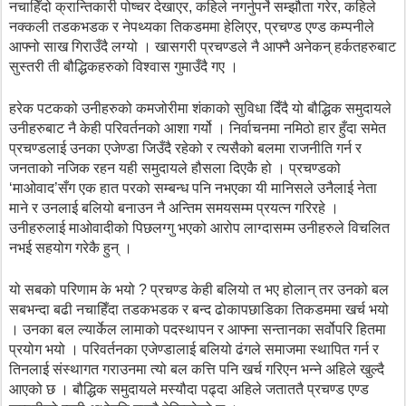
नचाहिँदो क्रान्तिकारी पोष्चर देखाएर, कहिले नगर्नुपर्ने सम्झौता गरेर, कहिले
नक्कली तडकभडक र नेपथ्यका तिकडममा हेलिएर, प्रचण्ड एण्ड कम्पनीले
आफ्नो साख गिराउँदै लग्यो
। खासगरी प्रचण्डले नै आफ्नै अनेकन् हर्कतहरुबाट
सुस्तरी ती बौद्धिकहरुको विश्वास गुमाउँदै गए ।
हरेक पटकको उनीहरुको कमजोरीमा शंकाको सुविधा दिँदै यो बौद्धिक समुदायले
उनीहरुबाट नै केही परिवर्तनको आशा गर्यो । निर्वाचनमा नमिठो हार हुँदा समेत
प्रचण्डलाई उनका एजेण्डा जिउँदै रहेको र त्यसैको बलमा राजनीति गर्न र
जनताको नजिक रहन यही समुदायले हौसला दिएकै हो । प्रचण्डको
‘माओवाद’सँग एक हात परको सम्बन्ध पनि नभएका यी मानिसले उनैलाई नेता
माने र उनलाई बलियो बनाउन नै अन्तिम समयसम्म प्रयत्न गरिरहे ।
उनीहरुलाई माओवादीको पिछलग्गु भएको आरोप लाग्दासम्म उनीहरुले विचलित
नभई सहयोग गरेकै हुन् ।
यो सबको परिणाम के भयो ? प्रचण्ड केही बलियो त भए होलान् तर उनको बल
सबभन्दा बढी नचाहिँदा तडकभडक र बन्द ढोकापछाडिका तिकडममा खर्च भयो
। उनका बल ल्यार्केल लामाको पदस्थापन र आफ्ना सन्तानका सर्वोपरि हितमा
प्रयोग भयो । परिवर्तनका एजेण्डालाई बलियो ढंगले समाजमा स्थापित गर्न र
तिनलाई संस्थागत गराउनमा त्यो बल कत्ति पनि खर्च गरिएन भन्ने अहिले खुल्दै
आएको छ । बौद्धिक समुदायले मस्यौदा पढ्दा अहिले जताततै प्रचण्ड एण्ड