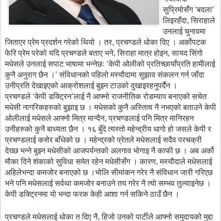
सुप्रिमोसँग ‘बदला’
लिइरहँदा, सिराहाले
उनलाई चुनावमा
जिताएर प्रेम प्रदर्शन गरेको थियो । तर, प्रचण्डले धोका दिए । अर्कोपटक
फेरि प्रेम परेको यदि प्रचण्डले बताए भने, सिराहा मात्र होइन, सायद सिंगो
मधेसले उनलाई सपाट भाषामा भन्नेछः ‘केपी ओलीको प्रतिच्छायाँप्रति हामीलाई
कुनै अनुराग छैन ।’ संविधानको पहिलो मस्यौदामा सुझाव संकलन गर्न जाँदा
उनीप्रति देखाइएको आक्रोशलाई बुझ्न टाउको दुखाइरहनुपर्दैन ।
प्रचण्डले ‘केपी डक्ट्रिन’लाई नै आफ्नो राजनीतिक रोडम्याप बनाएको सचेत
मधेसी नागरिकहरुको बुझाइ छ । मधेसको कुनै अस्तित्व नै नभएको बताउने केपी
ओलीलाई मधेसले आफ्नो मित्र मान्दैन, प्रचण्डलाई पनि मित्र मानिरहन
उनीहरुको कुनै बाध्यता छैन । १६ बुँदे त्यस्तो महेन्द्रीय धागो हो जसले केपी र
प्रचण्डलाई कसेर बाँधेको छ । महेन्द्रको प्रेतले मधेसलाई सदैव परचक्री
देख्छ भन्ने बुझ्न मधेसीको आजपर्यन्तको अलगाव भोगाइ नै काफी छ । अब अर्को
मौका दिने शंकाको सुविधा समेत रहेन मधेसीसँग । कारण, मस्यौदाले मधेसलाई
अहिलेभन्दा कमजोर बनाएको छ ।
भोलि सीमांकन गरेर नै संविधान जारी गरिएछ
भने पनि मधेसलाई सर्वथा कमजोर बनाउने तय गरेर नै त्यो सम्भव तुल्याइनेछ
।
केपी डक्ट्रिनमा यो भन्दा फरक केही आशा गर्न सकिने ठाउँ छैन ।
प्रचण्डले मधेसलाई धोका त दिए नै, हिजो उनको पार्टीले आफ्नो समुदायको मुद्दा